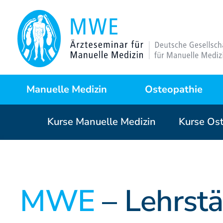
Manuelle Medizin
Osteopathie
Kurse Manuelle Medizin
Kurse Os
Was ist das?
Warum Osteopathie?
Anwendungsgebiete
Kursprogramme
MWE
– Lehrstä
Behandlungstechniken
Curriculum