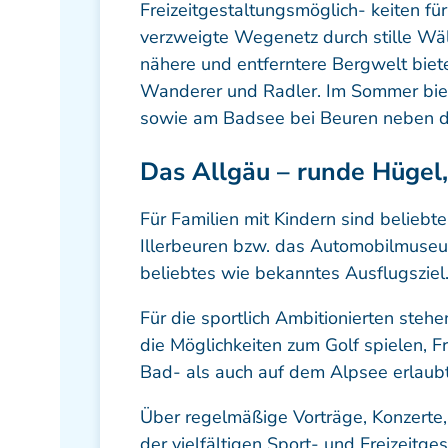
Freizeitgestaltungsmöglich- keiten fü
verzweigte Wegenetz durch stille Wä
nähere und entferntere Bergwelt biete
Wanderer und Radler. Im Sommer bi
sowie am Badsee bei Beuren neben de
Das Allgäu – runde Hügel
Für Familien mit Kindern sind beliebt
Illerbeuren bzw. das Automobilmuseu
beliebtes wie bekanntes Ausflugsziel
Für die sportlich Ambitionierten steh
die Möglichkeiten zum Golf spielen, F
Bad- als auch auf dem Alpsee erlaubt
Über regelmäßige Vorträge, Konzerte, 
der vielfältigen Sport- und Freizeitg