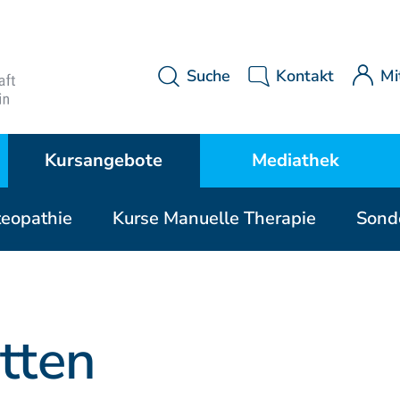
Suche
Kontakt
Mi
Kursangebote
Mediathek
teopathie
Kurse Manuelle Therapie
Sond
Kurse Manuelle Medizin
MWE Aktuell
P
Kurse Osteopathie
Downloads
tten
Kurse Manuelle Therapie
Videos