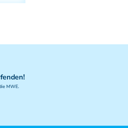
ufenden!
 die MWE.