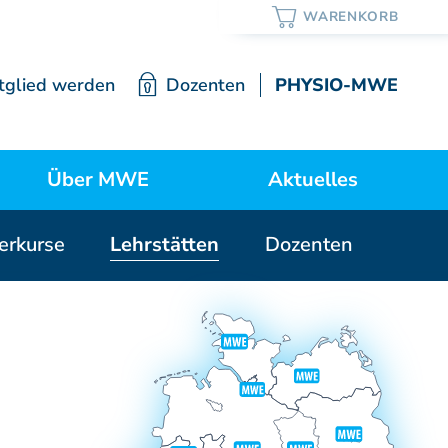
tglied werden
Dozenten
PHYSIO-MWE
Über MWE
Aktuelles
erkurse
Lehrstätten
Dozenten
ortrait / Lehre / Geschichte
Neuigkeiten
Vorstand
Mitgliedschaft