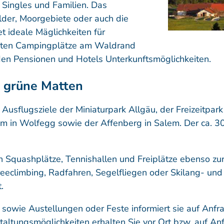
r Singles und Familien. Das
lder, Moorgebiete oder auch die
t ideale Mäglichkeiten für
eten Campingplätze am Waldrand
n Pensionen und Hotels Unterkunftsmöglichkeiten.
, grüne Matten
e Ausflugsziele der Miniaturpark Allgäu, der Freizeitpa
m in Wolfegg sowie der Affenberg in Salem. Der ca. 30
.
en Squashplätze, Tennishallen und Freiplätze ebenso zu
reeclimbing, Radfahren, Segelfliegen oder Skilang- und
.
sowie Austellungen oder Feste informiert sie auf Anfr
estaltungsmöglichkeiten erhalten Sie vor Ort bzw. auf A