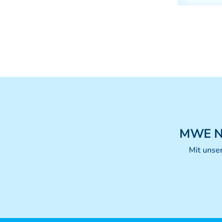
MWE
N
Mit unse