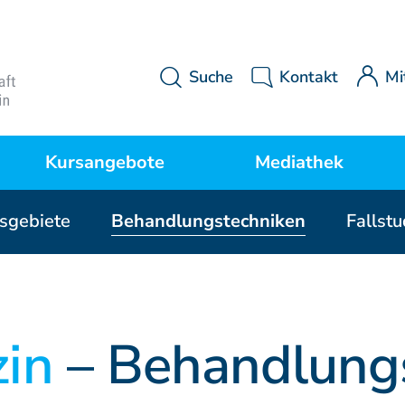
Suche
Kontakt
Mi
Kursangebote
Mediathek
gebiete
Behandlungstechniken
Fallst
Kurse Manuelle Medizin
MWE Aktuell
P
Kurse Osteopathie
Downloads
zin
– Behandlung
Kurse Manuelle Therapie
Videos