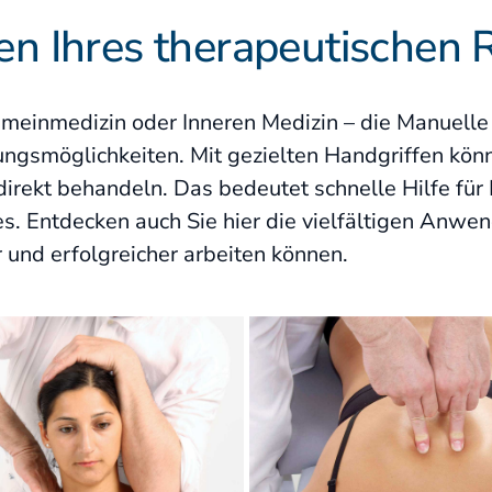
n Ihres therapeutischen 
Sonderkurse
Literatur
emeinmedizin oder Inneren Medizin – die Manuelle 
Lehrstätten
ngsmöglichkeiten. Mit gezielten Handgriffen kön
ekt behandeln. Das bedeutet schnelle Hilfe für I
es. Entdecken auch Sie hier die vielfältigen Anw
Dozenten
er und erfolgreicher arbeiten können.