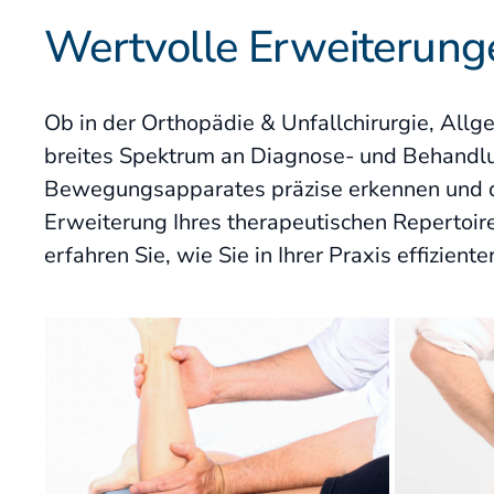
Wertvolle Erweiterunge
Fallstudien
Partner der DAAO
Ob in der Orthopädie & Unfallchirurgie, Allg
Patienteninformation
breites Spektrum an Diagnose- und Behandlu
Bewegungsapparates präzise erkennen und dir
Erweiterung Ihres therapeutischen Repertoir
erfahren Sie, wie Sie in Ihrer Praxis effizient