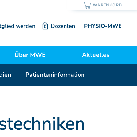
tglied werden
Dozenten
PHYSIO-MWE
Über MWE
Aktuelles
udien
Patienteninformation
ortrait / Lehre / Geschichte
Neuigkeiten
Vorstand
stechniken
Mitgliedschaft