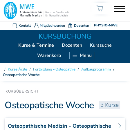
Kontakt
Mitglied werden
Dozenten
PHYSIO-MWE
Kurse
& Termine
Dozenten
Kurssuche
Warenkorb
Menu
KURSE ÄRZTE
Kurse Ärzte
/
Fortbildung - Osteopathie
/
Aufbauprogramm
/
Osteopatische Woche
Weiterbildung Manuelle Medizin
Grundkurs Modul 1
Grundkurs Modul 2
Osteopatische Woche
Grundkurs Modul 3
3 Kurse
Grundkurs Modul 4
Aufbaukurs Modul 5
Aufbaukurs Modul 6
Osteopathische Medizin - Osteopathische