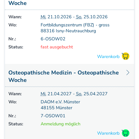
Aufbaukurs Modul 7
Woche
Aufbaukurs Modul 8
Wann:
Mi.
21.10.2026 -
So.
25.10.2026
Fortbildung & Zusatzkurse
Wo:
Fortbildungszentrum (FBZ) - gross
Refresherkurse Manuelle Medizin
88316 Isny-Neutrauchburg
Kinesio-Sport-Taping
Nr.:
6-OSOW02
Krankengymnastik am Gerät
Status:
fast ausgebucht
CMD
PNE - Pain Neuroscience Education
Fortbildung - Osteopathie
Osteopathische Medizin - Osteopathische
Grundprogramm
Woche
Einführung
Counterstrain I
Wann:
Mi.
21.04.2027 -
So.
25.04.2027
Muskel-Energie
Wo:
DAOM e.V. Münster
Craniale Osteopathie I
48155 Münster
Viszerale Ostepathie I
Nr.:
7-OSOW01
Integration
Status:
Anmeldung möglich
MFR/Lymphatics
BLT/LAS