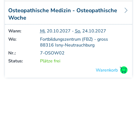
Aufbauprogramm
Osteopathische Medizin - Osteopathische
Craniale Osteopathie II
Woche
Viszerale Osteopathie II
Still/FPR
Wann:
Mi.
20.10.2027 -
So.
24.10.2027
spez. Osteop. Manipulations-techniken
Wo:
Fortbildungszentrum (FBZ) - gross
(HVLA)
88316 Isny-Neutrauchburg
Sportosteopathie I - Einführung
Nr.:
7-OSOW02
Osteopatische Woche
Status:
Plätze frei
Postgraduate-Programm
Gesamtrefresher
Osteopathie-Sonderkurs
Kursreihe Cranio - Zertifikat (postgraduate)
Kursreihe Kinderosteopathie - Zertifikat
(postgraduate)
Kursreihe Sportosteopathie - Zertifikat
(postgraduate)
KURSE PHYSIOTHERAPEUTEN