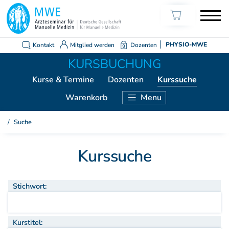
Kontakt
Mitglied werden
Dozenten
PHYSIO-MWE
Kurse
& Termine
Dozenten
Kurssuche
Warenkorb
Menu
KURSE ÄRZTE
Suche
Weiterbildung Manuelle Medizin
Kurssuche
Grundkurs Modul 1
Grundkurs Modul 2
Grundkurs Modul 3
Stichwort:
Grundkurs Modul 4
Aufbaukurs Modul 5
Aufbaukurs Modul 6
Kurstitel: