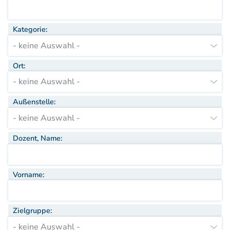
Aufbaukurs Modul 7
Aufbaukurs Modul 8
Kategorie:
Fortbildung & Zusatzkurse
Refresherkurse Manuelle Medizin
Kinesio-Sport-Taping
Ort:
Krankengymnastik am Gerät
CMD
PNE - Pain Neuroscience Education
Außenstelle:
Fortbildung - Osteopathie
Grundprogramm
Einführung
Dozent, Name:
Counterstrain I
Muskel-Energie
Vorname:
Craniale Osteopathie I
Viszerale Ostepathie I
Integration
Zielgruppe:
MFR/Lymphatics
BLT/LAS