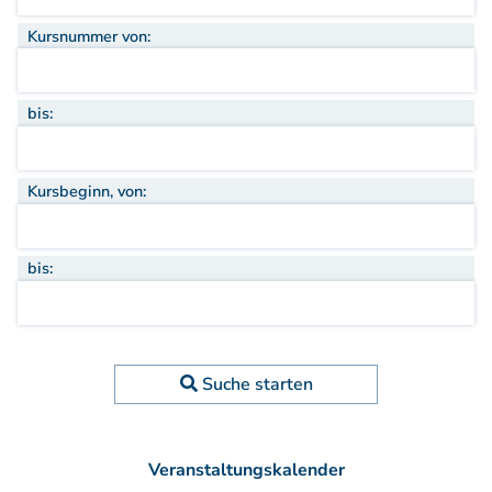
Aufbauprogramm
Kursnummer von:
Craniale Osteopathie II
Viszerale Osteopathie II
Still/FPR
bis:
spez. Osteop. Manipulations-techniken
(HVLA)
Sportosteopathie I - Einführung
Kursbeginn, von:
Osteopatische Woche
Postgraduate-Programm
bis:
Gesamtrefresher
Osteopathie-Sonderkurs
Kursreihe Cranio - Zertifikat (postgraduate)
Kursreihe Kinderosteopathie - Zertifikat
(postgraduate)
Suche starten
Kursreihe Sportosteopathie - Zertifikat
(postgraduate)
KURSE PHYSIOTHERAPEUTEN
Veranstaltungskalender