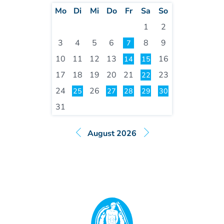
Weiterbildung - Manuelle Therapie
Mo
Di
Mi
Do
Fr
Sa
So
Prüfungsvorbereitung
1
2
Prüfung
Fortbildung & Zusatzkurse
3
4
5
6
8
9
7
CMD
10
11
12
13
16
14
15
Krankengymnatik am Gerät
17
18
19
20
21
23
22
Kinesio-Sport-Taping
24
26
25
27
28
29
30
PNE - Pain Neuroscience Education
31
August 2026