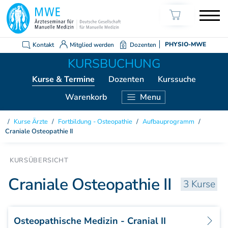
Kontakt
Mitglied werden
Dozenten
PHYSIO-MWE
Kurse
& Termine
Dozenten
Kurssuche
Warenkorb
Menu
KURSE ÄRZTE
Kurse Ärzte
/
Fortbildung - Osteopathie
/
Aufbauprogramm
/
Craniale Osteopathie II
Weiterbildung Manuelle Medizin
Grundkurs Modul 1
Grundkurs Modul 2
Craniale Osteopathie II
Grundkurs Modul 3
3 Kurse
Grundkurs Modul 4
Aufbaukurs Modul 5
Aufbaukurs Modul 6
Osteopathische Medizin - Cranial II