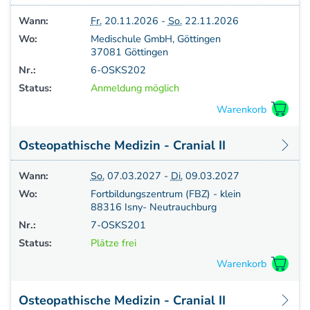
Aufbaukurs Modul 7
Wann:
Fr.
20.11.2026 -
So.
22.11.2026
Aufbaukurs Modul 8
Wo:
Medischule GmbH, Göttingen
Fortbildung & Zusatzkurse
37081 Göttingen
Refresherkurse Manuelle Medizin
Nr.:
6-OSKS202
Kinesio-Sport-Taping
Status:
Anmeldung möglich
Krankengymnastik am Gerät
CMD
PNE - Pain Neuroscience Education
Osteopathische Medizin - Cranial II
Fortbildung - Osteopathie
Grundprogramm
Wann:
So.
07.03.2027 -
Di.
09.03.2027
Einführung
Wo:
Fortbildungszentrum (FBZ) - klein
Counterstrain I
88316 Isny- Neutrauchburg
Muskel-Energie
Nr.:
7-OSKS201
Craniale Osteopathie I
Status:
Plätze frei
Viszerale Ostepathie I
Integration
MFR/Lymphatics
Osteopathische Medizin - Cranial II
BLT/LAS