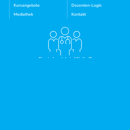
Kursangebote
Dozenten-Login
Mediathek
Kontakt
Sie sind noch kein Mitglied?
MITGLIED WERDEN
IMPRESSUM
AGB
WIDERRUFSBELEHRUNG
DATENSCHUTZ
COOKIES