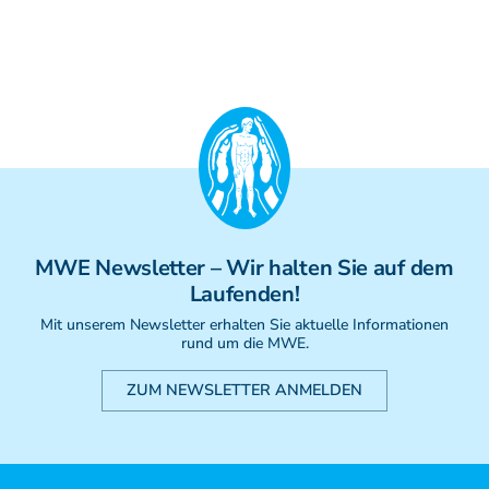
Weiterbildung - Manuelle Therapie
Prüfungsvorbereitung
Prüfung
Fortbildung & Zusatzkurse
CMD
Krankengymnatik am Gerät
Kinesio-Sport-Taping
PNE - Pain Neuroscience Education
MWE
Newsletter
– Wir halten Sie auf dem
Laufenden!
Mit unserem Newsletter erhalten Sie aktuelle Informationen
rund um die MWE.
ZUM NEWSLETTER ANMELDEN