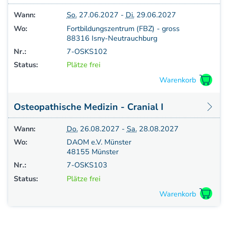
Aufbauprogramm
Wann:
So.
27.06.2027 -
Di.
29.06.2027
Craniale Osteopathie II
Wo:
Fortbildungszentrum (FBZ) - gross
Viszerale Osteopathie II
88316 Isny-Neutrauchburg
Still/FPR
Nr.:
7-OSKS102
spez. Osteop. Manipulations-techniken
Status:
Plätze frei
(HVLA)
Sportosteopathie I - Einführung
Osteopatische Woche
Osteopathische Medizin - Cranial I
Postgraduate-Programm
Gesamtrefresher
Wann:
Do.
26.08.2027 -
Sa.
28.08.2027
Osteopathie-Sonderkurs
Wo:
DAOM e.V. Münster
Kursreihe Cranio - Zertifikat (postgraduate)
48155 Münster
Kursreihe Kinderosteopathie - Zertifikat
Nr.:
7-OSKS103
(postgraduate)
Status:
Plätze frei
Kursreihe Sportosteopathie - Zertifikat
(postgraduate)
KURSE PHYSIOTHERAPEUTEN