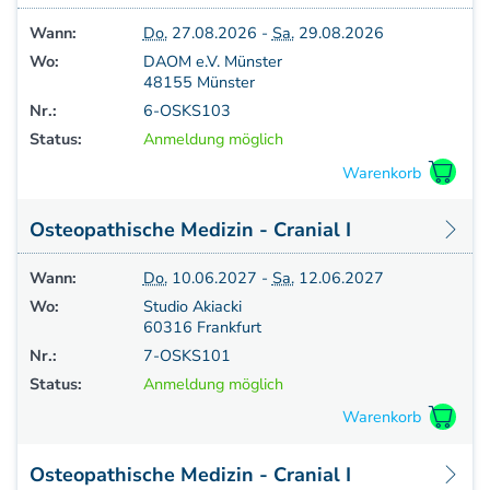
Aufbaukurs Modul 7
Wann:
Do.
27.08.2026 -
Sa.
29.08.2026
Aufbaukurs Modul 8
Wo:
DAOM e.V. Münster
Fortbildung & Zusatzkurse
48155 Münster
Refresherkurse Manuelle Medizin
Nr.:
6-OSKS103
Kinesio-Sport-Taping
Status:
Anmeldung möglich
Krankengymnastik am Gerät
CMD
PNE - Pain Neuroscience Education
Osteopathische Medizin - Cranial I
Fortbildung - Osteopathie
Grundprogramm
Wann:
Do.
10.06.2027 -
Sa.
12.06.2027
Einführung
Wo:
Studio Akiacki
Counterstrain I
60316 Frankfurt
Muskel-Energie
Nr.:
7-OSKS101
Craniale Osteopathie I
Status:
Anmeldung möglich
Viszerale Ostepathie I
Integration
MFR/Lymphatics
Osteopathische Medizin - Cranial I
BLT/LAS