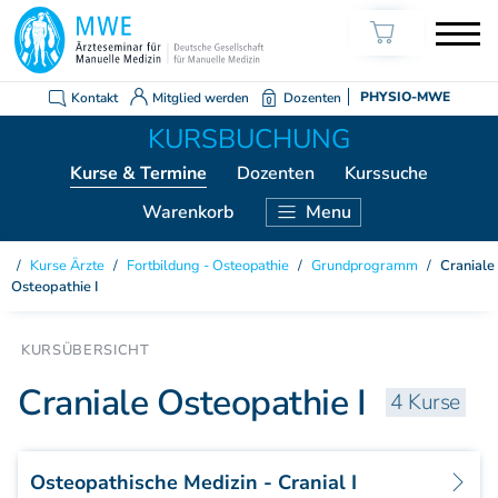
Kontakt
Mitglied werden
Dozenten
PHYSIO-MWE
Kurse
& Termine
Dozenten
Kurssuche
Warenkorb
Menu
KURSE ÄRZTE
Kurse Ärzte
/
Fortbildung - Osteopathie
/
Grundprogramm
/
Craniale
Osteopathie I
Weiterbildung Manuelle Medizin
Grundkurs Modul 1
Grundkurs Modul 2
Craniale Osteopathie I
Grundkurs Modul 3
4 Kurse
Grundkurs Modul 4
Aufbaukurs Modul 5
Aufbaukurs Modul 6
Osteopathische Medizin - Cranial I