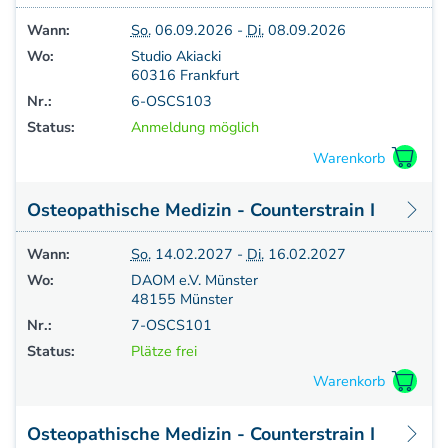
Aufbaukurs Modul 7
Wann:
So.
06.09.2026 -
Di.
08.09.2026
Aufbaukurs Modul 8
Wo:
Studio Akiacki
Fortbildung & Zusatzkurse
60316 Frankfurt
Refresherkurse Manuelle Medizin
Nr.:
6-OSCS103
Kinesio-Sport-Taping
Status:
Anmeldung möglich
Krankengymnastik am Gerät
CMD
PNE - Pain Neuroscience Education
Osteopathische Medizin - Counterstrain I
Fortbildung - Osteopathie
Grundprogramm
Wann:
So.
14.02.2027 -
Di.
16.02.2027
Einführung
Wo:
DAOM e.V. Münster
Counterstrain I
48155 Münster
Muskel-Energie
Nr.:
7-OSCS101
Craniale Osteopathie I
Status:
Plätze frei
Viszerale Ostepathie I
Integration
MFR/Lymphatics
Osteopathische Medizin - Counterstrain I
BLT/LAS