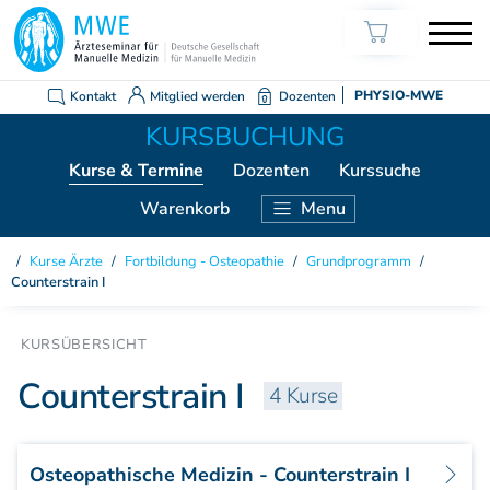
Kontakt
Mitglied werden
Dozenten
PHYSIO-MWE
Kurse
& Termine
Dozenten
Kurssuche
Warenkorb
Menu
KURSE ÄRZTE
Kurse Ärzte
/
Fortbildung - Osteopathie
/
Grundprogramm
/
Counterstrain I
Weiterbildung Manuelle Medizin
Grundkurs Modul 1
Grundkurs Modul 2
Counterstrain I
Grundkurs Modul 3
4 Kurse
Grundkurs Modul 4
Aufbaukurs Modul 5
Aufbaukurs Modul 6
Osteopathische Medizin - Counterstrain I