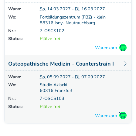
Aufbauprogramm
Wann:
So.
14.03.2027 -
Di.
16.03.2027
Craniale Osteopathie II
Wo:
Fortbildungszentrum (FBZ) - klein
Viszerale Osteopathie II
88316 Isny- Neutrauchburg
Still/FPR
Nr.:
7-OSCS102
spez. Osteop. Manipulations-techniken
Status:
Plätze frei
(HVLA)
Sportosteopathie I - Einführung
Osteopatische Woche
Osteopathische Medizin - Counterstrain I
Postgraduate-Programm
Gesamtrefresher
Wann:
So.
05.09.2027 -
Di.
07.09.2027
Osteopathie-Sonderkurs
Wo:
Studio Akiacki
Kursreihe Cranio - Zertifikat (postgraduate)
60316 Frankfurt
Kursreihe Kinderosteopathie - Zertifikat
Nr.:
7-OSCS103
(postgraduate)
Status:
Plätze frei
Kursreihe Sportosteopathie - Zertifikat
(postgraduate)
KURSE PHYSIOTHERAPEUTEN