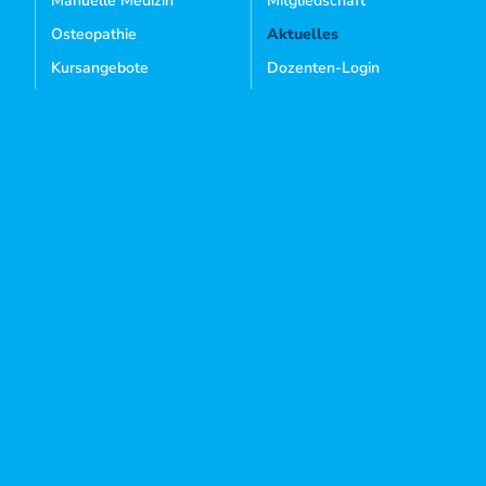
Manuelle Medizin
Mitgliedschaft
Osteopathie
Aktuelles
Kursangebote
Dozenten-Login
Mediathek
Kontakt
Sie sind noch kein Mitglied?
MITGLIED WERDEN
IMPRESSUM
AGB
WIDERRUFSBELEHRUNG
DATENSCHUTZ
COOKIES