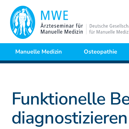
Manuelle Medizin
Osteopathie
Was ist das?
Warum Osteopathie?
Funktionelle B
Anwendungsgebiete
Kursprogramme
diagnostiziere
Behandlungstechniken
Curriculum