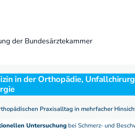
nung der Bundesärztekammer
izin in der Orthopädie,
Unfallchirurg
rgie
thopädischen Praxisalltag in mehrfacher Hinsich
ktionellen Untersuchung
bei Schmerz- und Besch