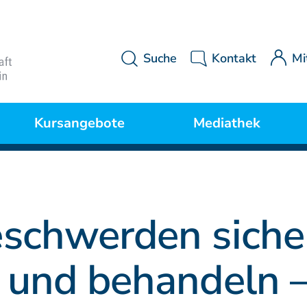
Suche
Kontakt
Mi
Kursangebote
Mediathek
Kurse Manuelle Medizin
MWE Aktuell
P
eschwerden siche
Kurse Osteopathie
Downloads
n und behandeln 
Kurse Manuelle Therapie
Videos