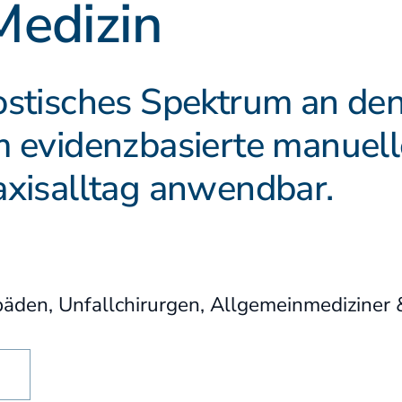
Medizin
Sonderkurse
Literatur
ostisches Spektrum an de
Lehrstätten
 evidenzbasierte manuell
axisalltag anwendbar.
Dozenten
äden, Unfallchirurgen, Allgemeinmediziner 
N