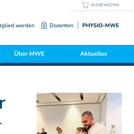
tglied werden
Dozenten
PHYSIO-MWE
Über MWE
Aktuelles
ortrait / Lehre / Geschichte
Neuigkeiten
r
Vorstand
–
Mitgliedschaft