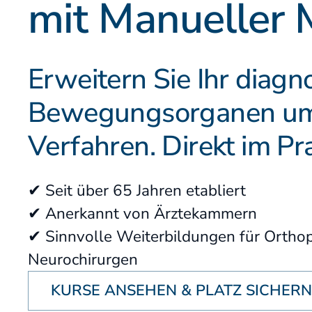
mit Manueller 
Fallstudien
Partner der DAAO
Erweitern Sie Ihr
diagn
Patienteninformation
Bewegungsorganen
um
Verfahren. Direkt im Pr
✔ Seit über 65 Jahren etabliert
✔ Anerkannt von Ärztekammern
✔ Sinnvolle Weiterbildungen für Orthop
Neurochirurgen
KURSE ANSEHEN & PLATZ SICHER