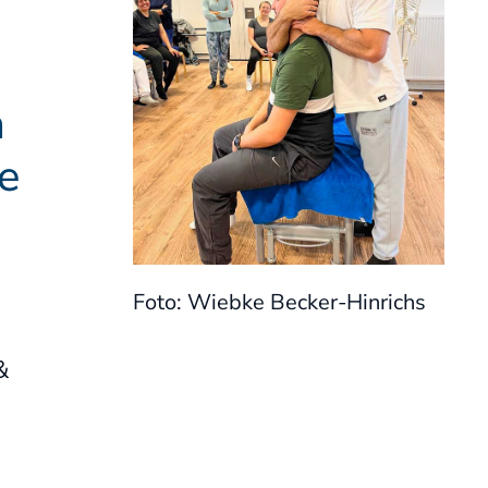
Satzung
n
e
Foto: Wiebke Becker-Hinrichs
&