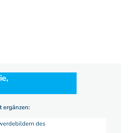
ie,
t ergänzen:
werdebildern des