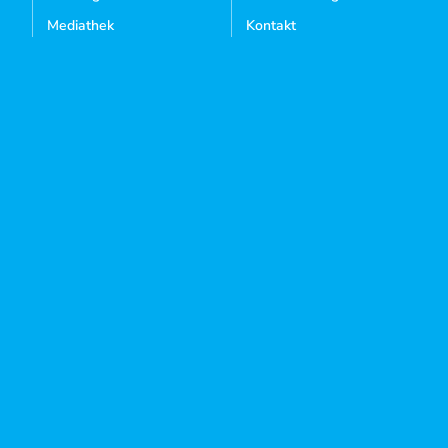
Mediathek
Kontakt
Sie sind noch kein Mitglied?
MITGLIED WERDEN
IMPRESSUM
AGB
WIDERRUFSBELEHRUNG
DATENSCHUTZ
COOKIES