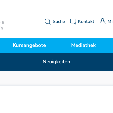
Suche
Kontakt
Mi
Kursangebote
Mediathek
Neuigkeiten
Kurse Manuelle Medizin
MWE Aktuell
P
Kurse Osteopathie
Downloads
Kurse Manuelle Therapie
Videos
Sonderkurse
Literatur