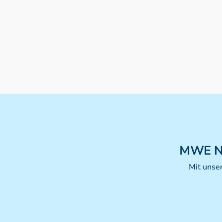
MWE
N
Mit unse