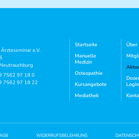
Startseite
Über
l Ärzteseminar e.V.
Manuelle
Mitgl
 5
Medizin
Neutrauchburg
Aktue
Osteopathie
9 7562 97 18 0
Doze
9 7562 97 18 22
Kursangebote
Login
Mediathek
Konta
AGB
WIDERRUFSBELEHRUNG
DATENSCH