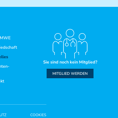
 MWE
iedschaft
lles
Sie sind noch kein Mitglied?
nten-
MITGLIED WERDEN
kt
UTZ
COOKIES