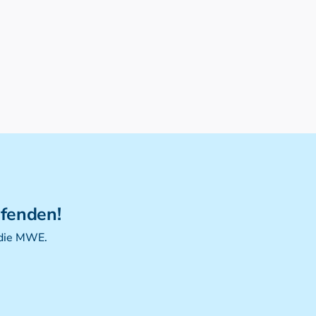
ufenden!
 die MWE.