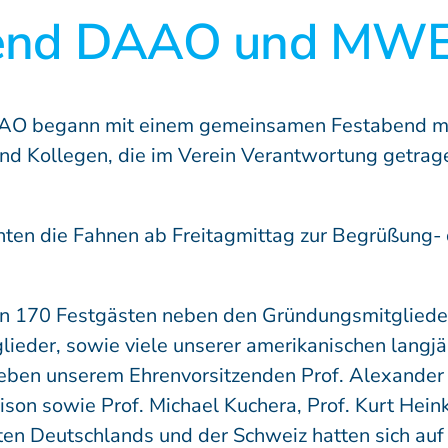
bend DAAO und MWE
Lehrstätten
Dozenten
DAAO begann mit einem gemeinsamen Festabend mi
und Kollegen, die im Verein Verantwortung getra
ehten die Fahnen ab Freitagmittag zur Begrüßung
en 170 Festgästen neben den Gründungsmitglied
eder, sowie viele unserer amerikanischen langj
ben unserem Ehrenvorsitzenden Prof. Alexander N
llison sowie Prof. Michael Kuchera, Prof. Kurt H
ten Deutschlands und der Schweiz hatten sich a