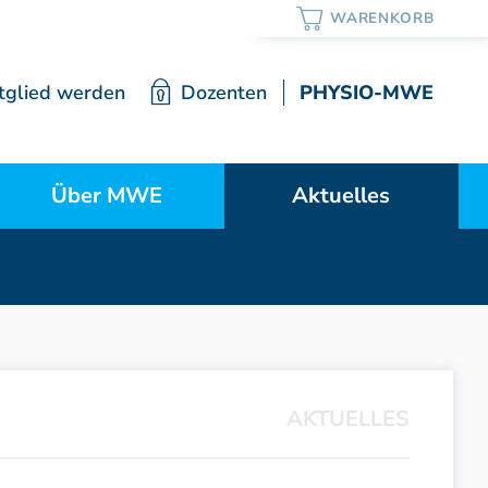
tglied werden
Dozenten
PHYSIO-MWE
Über MWE
Aktuelles
ortrait / Lehre / Geschichte
Neuigkeiten
Vorstand
Mitgliedschaft
AKTUELLES
Satzung