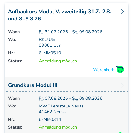
Aufbaukurs Modul 7
Aufbaukurs Modul 8
Aufbaukurs Modul V, zweiteilig 31.7.-2.8.
Fortbildung & Zusatzkurse
und 8.-9.8.26
Refresherkurse Manuelle Medizin
Wann:
Fr.
31.07.2026 -
So.
09.08.2026
Kinesio-Sport-Taping
Wo:
RKU Ulm
Krankengymnastik am Gerät
89081 Ulm
CMD
Nr.:
6-MM0510
PNE - Pain Neuroscience Education
Status:
Anmeldung möglich
Fortbildung - Osteopathie
Grundprogramm
Einführung
Grundkurs Modul III
Counterstrain I
Muskel-Energie
Wann:
Fr.
07.08.2026 -
So.
09.08.2026
Craniale Osteopathie I
Wo:
MWE Lehrstelle Neuss
Viszerale Ostepathie I
41462 Neuss
Integration
Nr.:
6-MM0314
MFR/Lymphatics
Status:
Anmeldung möglich
BLT/LAS