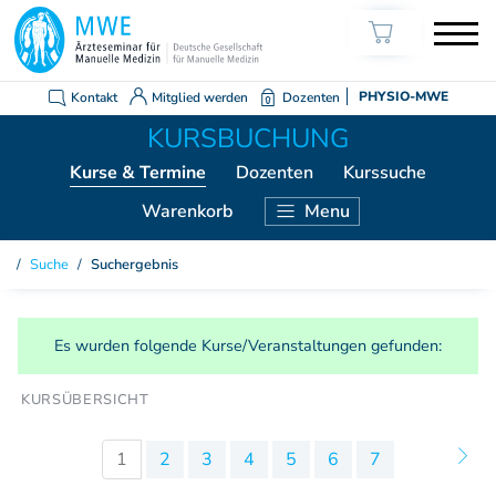
Kontakt
Mitglied werden
Dozenten
PHYSIO-MWE
Kurse
& Termine
Dozenten
Kurssuche
Warenkorb
Menu
KURSE ÄRZTE
Suche
/
Suchergebnis
Weiterbildung Manuelle Medizin
Grundkurs Modul 1
Es wurden folgende Kurse/Veranstaltungen gefunden:
Grundkurs Modul 2
Grundkurs Modul 3
Grundkurs Modul 4
Aufbaukurs Modul 5
1
2
3
4
5
6
7
Aufbaukurs Modul 6