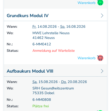
Aufbauprogramm
Craniale Osteopathie II
Grundkurs Modul IV
Viszerale Osteopathie II
Still/FPR
Wann:
Fr.
14.08.2026 -
So.
16.08.2026
spez. Osteop. Manipulations-techniken
Wo:
MWE Lehrstelle Neuss
(HVLA)
41462 Neuss
Sportosteopathie I - Einführung
Nr.:
6-MM0412
Osteopatische Woche
Status:
Anmeldung auf Warteliste
Postgraduate-Programm
Gesamtrefresher
Osteopathie-Sonderkurs
Aufbaukurs Modul VIII
Kursreihe Cranio - Zertifikat (postgraduate)
Kursreihe Kinderosteopathie - Zertifikat
Wann:
Sa.
15.08.2026 -
Do.
20.08.2026
(postgraduate)
Wo:
SRH Gesundheitszentrum
Kursreihe Sportosteopathie - Zertifikat
75335 Dobel
(postgraduate)
Nr.:
6-MM0808
KURSE PHYSIOTHERAPEUTEN
Status:
Plätze frei