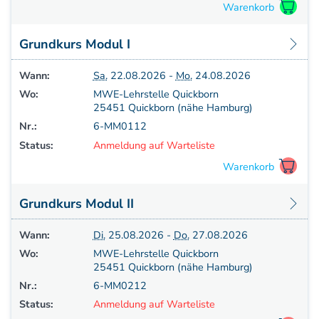
Weiterbildung - Manuelle Therapie
Prüfungsvorbereitung
Prüfung
Grundkurs Modul I
Fortbildung & Zusatzkurse
Wann:
Sa.
22.08.2026 -
Mo.
24.08.2026
CMD
Wo:
MWE-Lehrstelle Quickborn
Krankengymnatik am Gerät
25451 Quickborn (nähe Hamburg)
Kinesio-Sport-Taping
Nr.:
6-MM0112
PNE - Pain Neuroscience Education
Status:
Anmeldung auf Warteliste
Grundkurs Modul II
Wann:
Di.
25.08.2026 -
Do.
27.08.2026
Wo:
MWE-Lehrstelle Quickborn
25451 Quickborn (nähe Hamburg)
Nr.:
6-MM0212
Status:
Anmeldung auf Warteliste