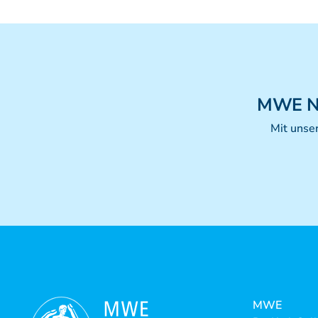
MWE
N
Mit unse
MWE