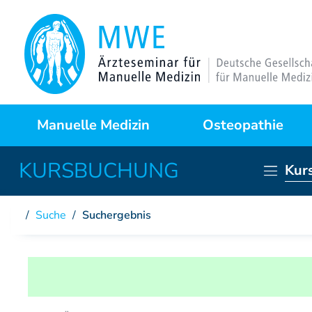
Manuelle Medizin
Osteopathie
Kur
Was ist das?
Warum Osteopathie?
Suche
/
Suchergebnis
Anwendungsgebiete
Kursprogramme
Behandlungstechniken
Curriculum