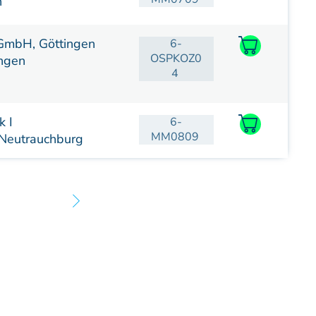
n
GmbH, Göttingen
6-
OSPKOZ0
ngen
4
k I
6-
MM0809
Neutrauchburg