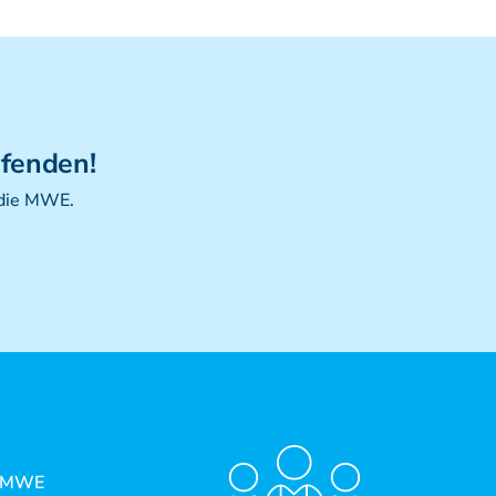
ufenden!
 die MWE.
 MWE