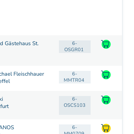
d Gästehaus St.
6-
OSGR01
ichael Fleischhauer
6-
MMTR04
ffel
ki
6-
OSCS103
furt
MANOS
6-
MM0709