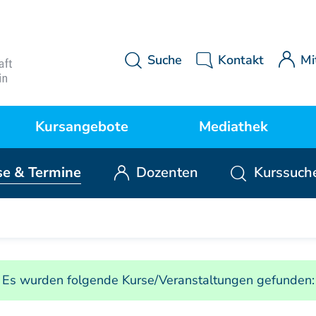
Suche
Kontakt
Mi
Kursangebote
Mediathek
se
& Termine
Dozenten
Kurssuch
Kurse Manuelle Medizin
MWE Aktuell
P
Kurse Osteopathie
Downloads
Es wurden folgende Kurse/Veranstaltungen gefunden:
Kurse Manuelle Therapie
Videos