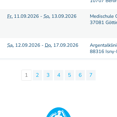
10707 Berli
Fr.
11.09.2026 -
So.
13.09.2026
Medischule 
37081 Götti
Sa.
12.09.2026 -
Do.
17.09.2026
Argentalklini
88316 Isny-
1
2
3
4
5
6
7