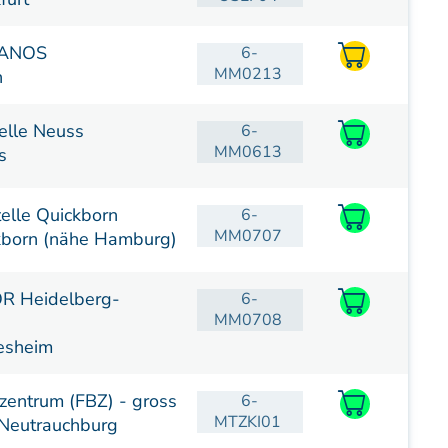
MANOS
6-
MM0213
n
lle Neuss
6-
MM0613
s
lle Quickborn
6-
MM0707
born (nähe Hamburg)
R Heidelberg-
6-
MM0708
esheim
zentrum (FBZ) - gross
6-
MTZKI01
Neutrauchburg