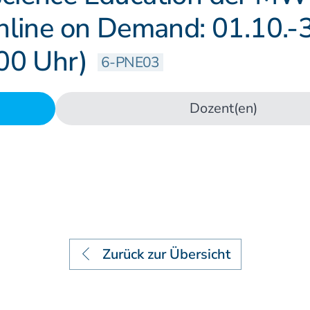
Lehrstätten
nline on Demand: 01.10.-3
Dozenten
:00 Uhr)
6-PNE03
Dozent(en)
Zurück zur Übersicht