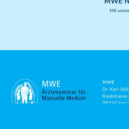
MWE
N
Mit unse
MWE
Dr. Karl-Sel
Riedstrasse
88316 Isny-
Telefon:
+4
Telefax:
+4