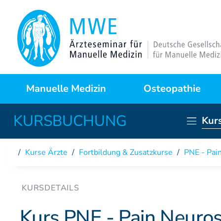
Manuelle Medizin
Osteopathie
Kur
Was ist das?
Warum Osteopathie?
Anwendungsgebiete
Kursprogramme
Kurse Ärzte
/
Fortbildung & Zusatzkurse
/
PNE - Pai
Behandlungstechniken
Curriculum
Fallstudien
Partner der DAAO
Kurs PNE - Pain Neuro