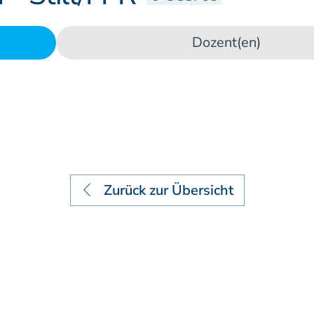
Lehrstätten
Dozent(en)
Dozenten
Zurück zur Übersicht