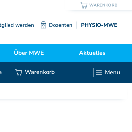
tglied werden
Dozenten
PHYSIO-MWE
Über MWE
Aktuelles
e
Warenkorb
Menu
ortrait / Lehre / Geschichte
Neuigkeiten
KURSE ÄRZTE
Vorstand
Weiterbildung Manuelle Medizin
Mitgliedschaft
Grundkurs Modul 1
Grundkurs Modul 2
Satzung
Grundkurs Modul 3
Grundkurs Modul 4