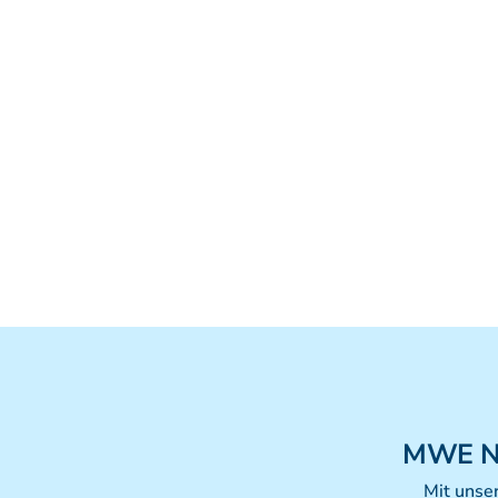
MWE
N
Mit unse