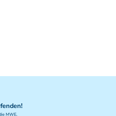
Viszerale Ostepathie I
Integration
MFR/Lymphatics
BLT/LAS
Aufbauprogramm
Craniale Osteopathie II
Viszerale Osteopathie II
Still/FPR
spez. Osteop. Manipulations-techniken
(HVLA)
Sportosteopathie I - Einführung
Osteopatische Woche
Postgraduate-Programm
Gesamtrefresher
ufenden!
Osteopathie-Sonderkurs
 die MWE.
Kursreihe Cranio - Zertifikat