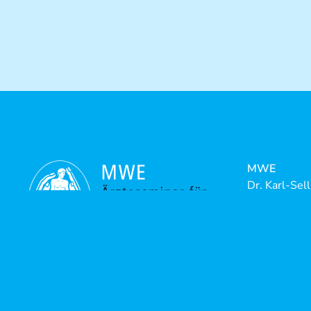
MWE
Dr. Karl-Sel
Riedstrasse
88316 Isny-
Telefon:
+4
Telefax:
+4