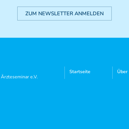
ZUM NEWSLETTER ANMELDEN
Startseite
Über
l Ärzteseminar e.V.
Manuelle
Mitgl
 5
Medizin
Neutrauchburg
Aktue
Osteopathie
9 7562 97 18 0
Doze
9 7562 97 18 22
Kursangebote
Login
Mediathek
Konta