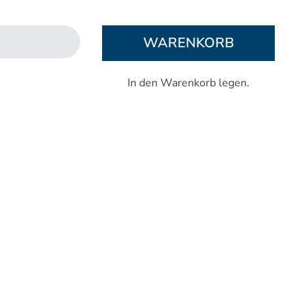
Aufbaukurs Modul 5
Aufbaukurs Modul 6
WARENKORB
Aufbaukurs Modul 7
Aufbaukurs Modul 8
Fortbildung & Zusatzkurse
Refresherkurse Manuelle Medizin
Kinesio-Sport-Taping
Krankengymnastik am Gerät
CMD
PNE - Pain Neuroscience Education
Fortbildung - Osteopathie
Grundprogramm
Einführung
Counterstrain I
Muskel-Energie
Craniale Osteopathie I