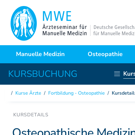
Manuelle Medizin
Osteopathie
Kur
Was ist das?
Warum Osteopathie?
Anwendungsgebiete
Kursprogramme
Kurse Ärzte
/
Fortbildung - Osteopathie
/
Kursdetail
Behandlungstechniken
Curriculum
Fallstudien
Partner der DAAO
Osteopathische Medizin