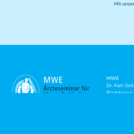
Mit unse
MWE
Dr. Karl-Sel
Riedstrasse
88316 Isny-
Telefon:
+4
Telefax:
+4