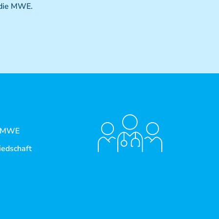
 die MWE.
(postgraduate)
Kursreihe Kinderosteopathie - Zertifikat
(postgraduate)
Kursreihe Sportosteopathie - Zertifikat
(postgraduate)
KURSE PHYSIOTHERAPEUTEN
Weiterbildung - Manuelle Therapie
Prüfungsvorbereitung
Prüfung
 MWE
Fortbildung & Zusatzkurse
iedschaft
CMD
Krankengymnatik am Gerät
lles
Sie sind noch kein Mitglied?
Kinesio-Sport-Taping
nten-
PNE - Pain Neuroscience Education
MITGLIED WERDEN
kt