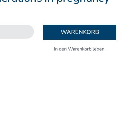
Aufbaukurs Modul 5
Aufbaukurs Modul 6
Aufbaukurs Modul 7
Aufbaukurs Modul 8
WARENKORB
Fortbildung & Zusatzkurse
Refresherkurse Manuelle Medizin
Kinesio-Sport-Taping
Krankengymnastik am Gerät
CMD
PNE - Pain Neuroscience Education
Fortbildung - Osteopathie
Grundprogramm
Einführung
Counterstrain I
Muskel-Energie
Craniale Osteopathie I