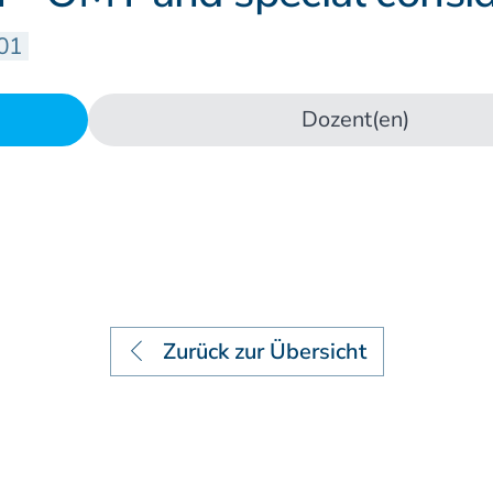
Lehrstätten
01
Dozenten
Dozent(en)
Zurück zur Übersicht