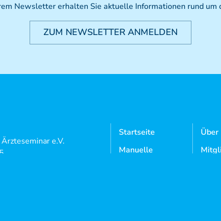
rem Newsletter erhalten Sie aktuelle Informationen rund um
ZUM NEWSLETTER ANMELDEN
Startseite
Über
l Ärzteseminar e.V.
Manuelle
Mitgl
 5
Medizin
Neutrauchburg
Aktue
Osteopathie
9 7562 97 18 0
Doze
9 7562 97 18 22
Kursangebote
Login
Mediathek
Konta