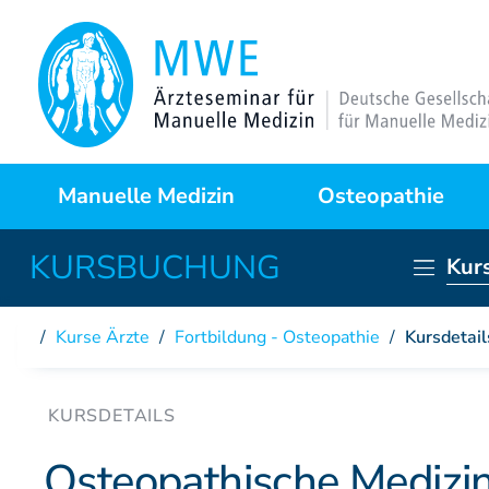
Manuelle Medizin
Osteopathie
Kur
Was ist das?
Warum Osteopathie?
Anwendungsgebiete
Kursprogramme
Kurse Ärzte
/
Fortbildung - Osteopathie
/
Kursdetail
Behandlungstechniken
Curriculum
Fallstudien
Partner der DAAO
Osteopathische Medizin