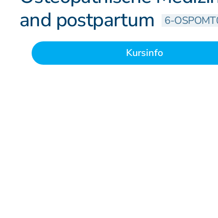
Patienteninformation
and postpartum
6-OSPOMT
Kursinfo