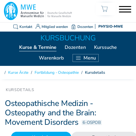
Kontakt
Mitglied werden
Dozenten
PHYSIO-MWE
Kurse
& Termine
Dozenten
Kurssuche
Warenkorb
Menu
KURSE ÄRZTE
Kurse Ärzte
/
Fortbildung - Osteopathie
/
Kursdetails
Weiterbildung Manuelle Medizin
Grundkurs Modul 1
Grundkurs Modul 2
Osteopathische Medizin -
Grundkurs Modul 3
Osteopathy and the Brain:
Grundkurs Modul 4
Movement Disorders
Aufbaukurs Modul 5
6-OSPOB
Aufbaukurs Modul 6