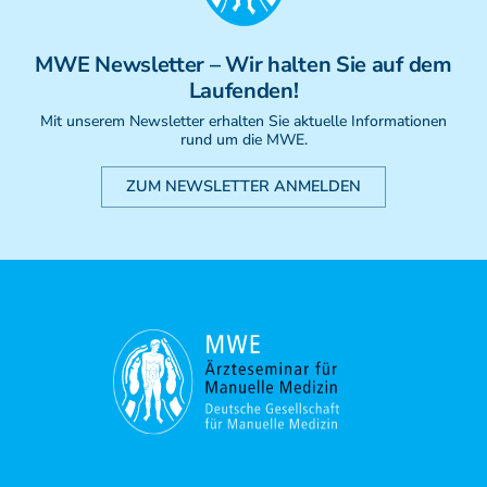
Weiterbildung - Manuelle Therapie
Prüfungsvorbereitung
MWE
Newsletter
– Wir halten Sie auf dem
Prüfung
Laufenden!
Fortbildung & Zusatzkurse
CMD
Mit unserem Newsletter erhalten Sie aktuelle Informationen
rund um die MWE.
Krankengymnatik am Gerät
Kinesio-Sport-Taping
ZUM NEWSLETTER ANMELDEN
PNE - Pain Neuroscience Education