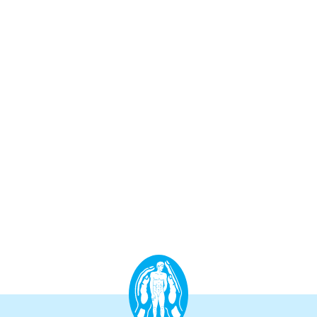
Aufbauprogramm
Craniale Osteopathie II
Viszerale Osteopathie II
Still/FPR
spez. Osteop. Manipulations-techniken
(HVLA)
Sportosteopathie I - Einführung
Osteopatische Woche
Postgraduate-Programm
Gesamtrefresher
Osteopathie-Sonderkurs
Kursreihe Cranio - Zertifikat (postgraduate)
Kursreihe Kinderosteopathie - Zertifikat
(postgraduate)
Kursreihe Sportosteopathie - Zertifikat
(postgraduate)
KURSE PHYSIOTHERAPEUTEN