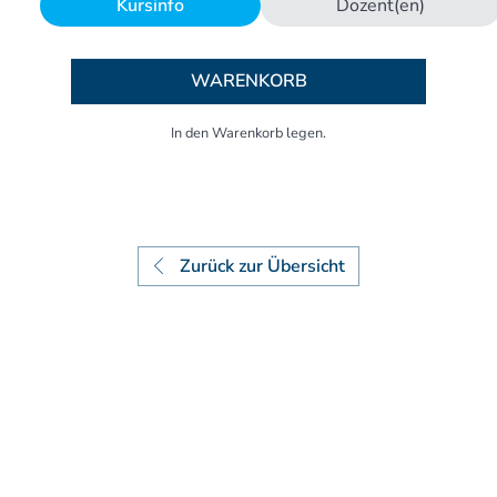
Kursinfo
Dozent(en)
Aufbaukurs Modul 7
Aufbaukurs Modul 8
Fortbildung & Zusatzkurse
WARENKORB
Refresherkurse Manuelle Medizin
Kinesio-Sport-Taping
Krankengymnastik am Gerät
CMD
PNE - Pain Neuroscience Education
Fortbildung - Osteopathie
Grundprogramm
Zurück zur Übersicht
Einführung
Counterstrain I
Muskel-Energie
Craniale Osteopathie I
Viszerale Ostepathie I
Integration
MFR/Lymphatics
BLT/LAS