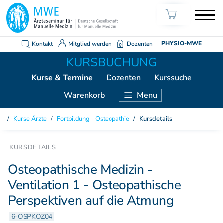
Kontakt
Mitglied werden
Dozenten
PHYSIO-MWE
Kurse
& Termine
Dozenten
Kurssuche
Warenkorb
Menu
KURSE ÄRZTE
Kurse Ärzte
/
Fortbildung - Osteopathie
/
Kursdetails
Weiterbildung Manuelle Medizin
Grundkurs Modul 1
Grundkurs Modul 2
Osteopathische Medizin -
Grundkurs Modul 3
Ventilation 1 - Osteopathische
Grundkurs Modul 4
Perspektiven auf die Atmung
Aufbaukurs Modul 5
Aufbaukurs Modul 6
6-OSPKOZ04