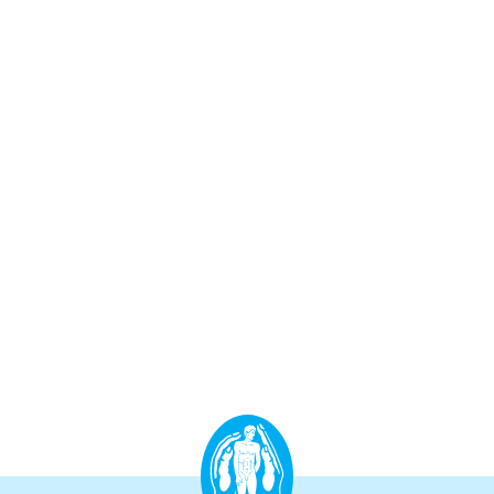
Aufbauprogramm
Craniale Osteopathie II
Viszerale Osteopathie II
Still/FPR
spez. Osteop. Manipulations-techniken
(HVLA)
Sportosteopathie I - Einführung
Osteopatische Woche
Postgraduate-Programm
Gesamtrefresher
Osteopathie-Sonderkurs
Kursreihe Cranio - Zertifikat (postgraduate)
Kursreihe Kinderosteopathie - Zertifikat
(postgraduate)
Kursreihe Sportosteopathie - Zertifikat
(postgraduate)
KURSE PHYSIOTHERAPEUTEN