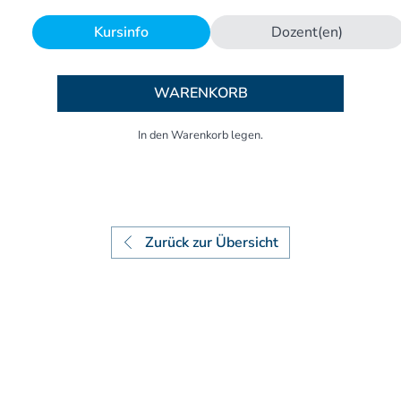
Aufbaukurs Modul 7
Aufbaukurs Modul 8
Kursinfo
Dozent(en)
Fortbildung & Zusatzkurse
Refresherkurse Manuelle Medizin
WARENKORB
Kinesio-Sport-Taping
Krankengymnastik am Gerät
CMD
PNE - Pain Neuroscience Education
Fortbildung - Osteopathie
Grundprogramm
Einführung
Zurück zur Übersicht
Counterstrain I
Muskel-Energie
Craniale Osteopathie I
Viszerale Ostepathie I
Integration
MFR/Lymphatics
BLT/LAS