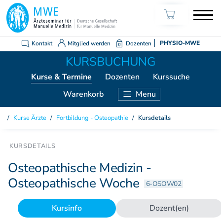
Kontakt
Mitglied werden
Dozenten
PHYSIO-MWE
Kurse
& Termine
Dozenten
Kurssuche
Warenkorb
Menu
KURSE ÄRZTE
Kurse Ärzte
/
Fortbildung - Osteopathie
/
Kursdetails
Weiterbildung Manuelle Medizin
Grundkurs Modul 1
Grundkurs Modul 2
Osteopathische Medizin -
Grundkurs Modul 3
Osteopathische Woche
6-OSOW02
Grundkurs Modul 4
Aufbaukurs Modul 5
Kursinfo
Dozent(en)
Aufbaukurs Modul 6