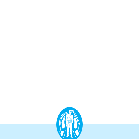
Aufbauprogramm
Craniale Osteopathie II
Viszerale Osteopathie II
Still/FPR
spez. Osteop. Manipulations-techniken
(HVLA)
Sportosteopathie I - Einführung
Osteopatische Woche
Postgraduate-Programm
Gesamtrefresher
Osteopathie-Sonderkurs
Kursreihe Cranio - Zertifikat (postgraduate)
Kursreihe Kinderosteopathie - Zertifikat
(postgraduate)
Kursreihe Sportosteopathie - Zertifikat
(postgraduate)
KURSE PHYSIOTHERAPEUTEN