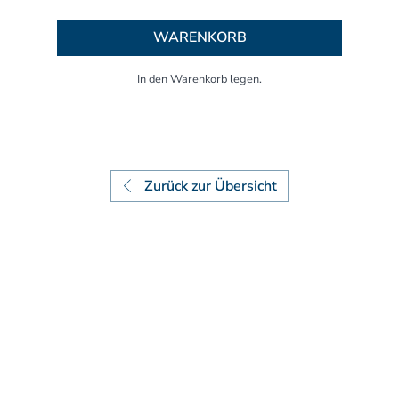
Aufbaukurs Modul 7
Aufbaukurs Modul 8
WARENKORB
Fortbildung & Zusatzkurse
Refresherkurse Manuelle Medizin
Kinesio-Sport-Taping
Krankengymnastik am Gerät
CMD
PNE - Pain Neuroscience Education
Zurück zur Übersicht
Fortbildung - Osteopathie
Grundprogramm
Einführung
Counterstrain I
Muskel-Energie
Craniale Osteopathie I
Viszerale Ostepathie I
Integration
MFR/Lymphatics
BLT/LAS