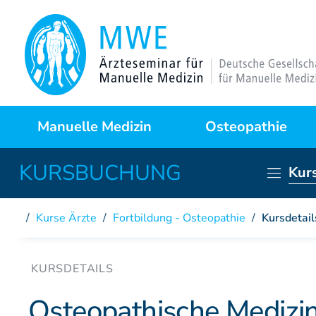
Manuelle Medizin
Osteopathie
Kur
Was ist das?
Warum Osteopathie?
Anwendungsgebiete
Kursprogramme
Kurse Ärzte
/
Fortbildung - Osteopathie
/
Kursdetail
Behandlungstechniken
Curriculum
Fallstudien
Partner der DAAO
Osteopathische Medizi