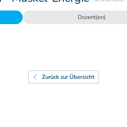
Lehrstätten
Dozent(en)
Dozenten
Zurück zur Übersicht