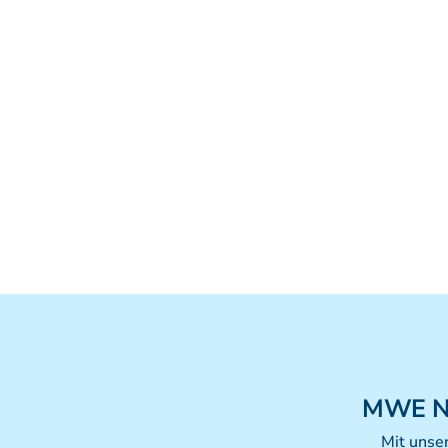
MWE
N
Mit unse