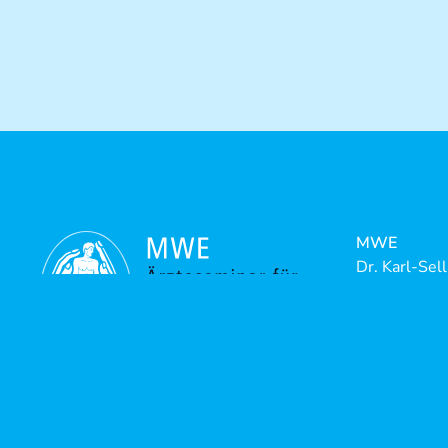
MWE
Dr. Karl-Sel
Riedstrasse
88316 Isny-
Telefon:
+4
Telefax:
+4