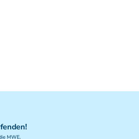
Viszerale Ostepathie I
Integration
MFR/Lymphatics
BLT/LAS
Aufbauprogramm
Craniale Osteopathie II
Viszerale Osteopathie II
Still/FPR
spez. Osteop. Manipulations-techniken
(HVLA)
Sportosteopathie I - Einführung
Osteopatische Woche
Postgraduate-Programm
Gesamtrefresher
ufenden!
Osteopathie-Sonderkurs
 die MWE.
Kursreihe Cranio - Zertifikat