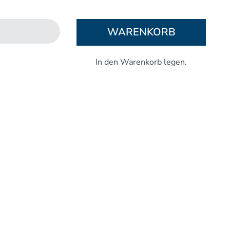
Aufbaukurs Modul 5
Aufbaukurs Modul 6
WARENKORB
Aufbaukurs Modul 7
Aufbaukurs Modul 8
Fortbildung & Zusatzkurse
Refresherkurse Manuelle Medizin
Kinesio-Sport-Taping
Krankengymnastik am Gerät
CMD
PNE - Pain Neuroscience Education
Fortbildung - Osteopathie
Grundprogramm
Einführung
Counterstrain I
Muskel-Energie
Craniale Osteopathie I