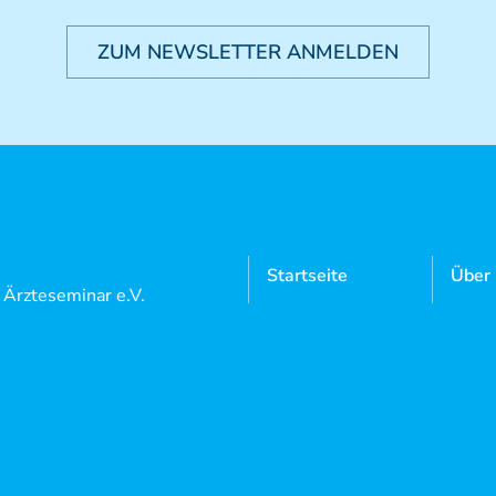
ZUM NEWSLETTER ANMELDEN
Startseite
Über
l Ärzteseminar e.V.
Manuelle
Mitgl
 5
Medizin
Neutrauchburg
Aktue
Osteopathie
9 7562 97 18 0
Doze
9 7562 97 18 22
Kursangebote
Login
Mediathek
Konta