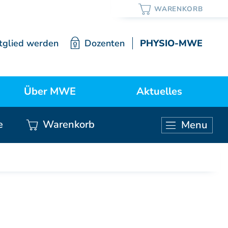
tglied werden
Dozenten
PHYSIO-MWE
Über MWE
Aktuelles
e
Warenkorb
Menu
ortrait / Lehre / Geschichte
Neuigkeiten
KURSE ÄRZTE
Vorstand
Weiterbildung Manuelle Medizin
Mitgliedschaft
Grundkurs Modul 1
Grundkurs Modul 2
Satzung
Grundkurs Modul 3
Grundkurs Modul 4