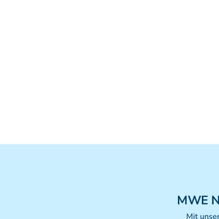
MWE
N
Mit unse