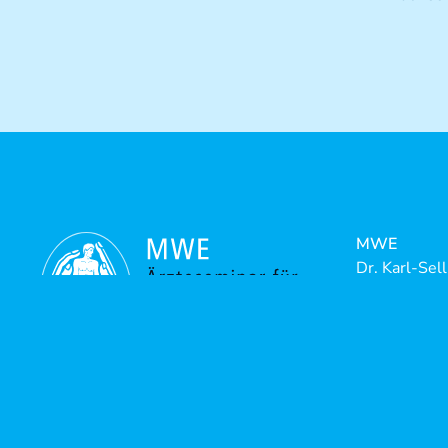
MWE
Dr. Karl-Sel
Riedstrasse
88316 Isny-
Telefon:
+4
Telefax:
+4