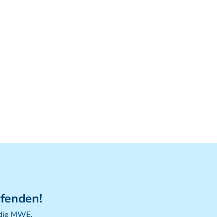
Viszerale Ostepathie I
Integration
MFR/Lymphatics
BLT/LAS
Aufbauprogramm
Craniale Osteopathie II
Viszerale Osteopathie II
Still/FPR
spez. Osteop. Manipulations-techniken
(HVLA)
Sportosteopathie I - Einführung
Osteopatische Woche
Postgraduate-Programm
Gesamtrefresher
ufenden!
Osteopathie-Sonderkurs
 die MWE.
Kursreihe Cranio - Zertifikat