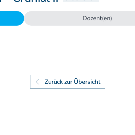
Lehrstätten
Dozent(en)
Dozenten
Zurück zur Übersicht