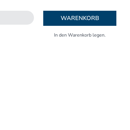
Aufbaukurs Modul 5
Aufbaukurs Modul 6
WARENKORB
Aufbaukurs Modul 7
Aufbaukurs Modul 8
Fortbildung & Zusatzkurse
Refresherkurse Manuelle Medizin
Kinesio-Sport-Taping
Krankengymnastik am Gerät
CMD
PNE - Pain Neuroscience Education
Fortbildung - Osteopathie
Grundprogramm
Einführung
Counterstrain I
Muskel-Energie
Craniale Osteopathie I