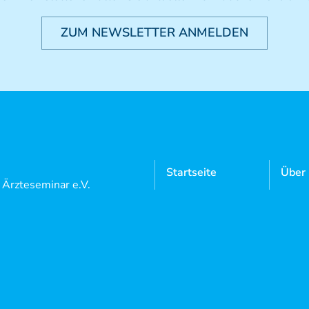
ZUM NEWSLETTER ANMELDEN
Startseite
Über
l Ärzteseminar e.V.
Manuelle
Mitgl
 5
Medizin
Neutrauchburg
Aktue
Osteopathie
9 7562 97 18 0
Doze
9 7562 97 18 22
Kursangebote
Login
Mediathek
Konta