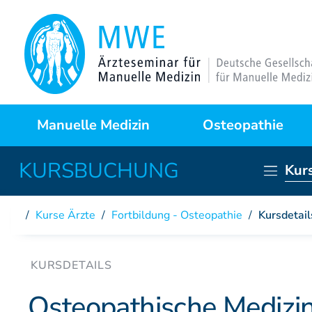
Manuelle Medizin
Osteopathie
Kur
Was ist das?
Warum Osteopathie?
Anwendungsgebiete
Kursprogramme
Kurse Ärzte
/
Fortbildung - Osteopathie
/
Kursdetail
Behandlungstechniken
Curriculum
Fallstudien
Partner der DAAO
Osteopathische Medizin 