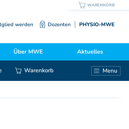
tglied werden
Dozenten
PHYSIO-MWE
Über MWE
Aktuelles
e
Warenkorb
Menu
ortrait / Lehre / Geschichte
Neuigkeiten
KURSE ÄRZTE
Vorstand
Weiterbildung Manuelle Medizin
Mitgliedschaft
Grundkurs Modul 1
Grundkurs Modul 2
Satzung
Grundkurs Modul 3
Grundkurs Modul 4