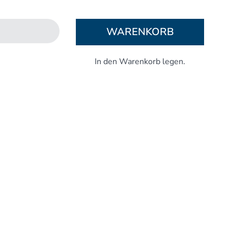
Aufbaukurs Modul 5
Aufbaukurs Modul 6
WARENKORB
Aufbaukurs Modul 7
Aufbaukurs Modul 8
Fortbildung & Zusatzkurse
Refresherkurse Manuelle Medizin
Kinesio-Sport-Taping
Krankengymnastik am Gerät
CMD
PNE - Pain Neuroscience Education
Fortbildung - Osteopathie
Grundprogramm
Einführung
Counterstrain I
Muskel-Energie
Craniale Osteopathie I