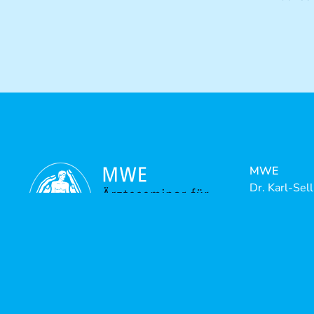
MWE
Dr. Karl-Sel
Riedstrasse
88316 Isny-
Telefon:
+4
Telefax:
+4