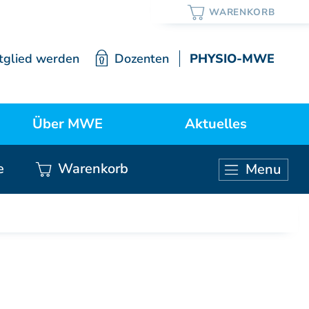
tglied werden
Dozenten
PHYSIO-MWE
Über MWE
Aktuelles
e
Warenkorb
Menu
ortrait / Lehre / Geschichte
Neuigkeiten
KURSE ÄRZTE
Vorstand
Weiterbildung Manuelle Medizin
Mitgliedschaft
Grundkurs Modul 1
Grundkurs Modul 2
Satzung
Grundkurs Modul 3
Grundkurs Modul 4