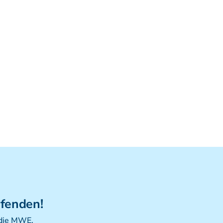
Viszerale Ostepathie I
Integration
MFR/Lymphatics
BLT/LAS
Aufbauprogramm
Craniale Osteopathie II
Viszerale Osteopathie II
Still/FPR
spez. Osteop. Manipulations-techniken
(HVLA)
Sportosteopathie I - Einführung
Osteopatische Woche
Postgraduate-Programm
Gesamtrefresher
ufenden!
Osteopathie-Sonderkurs
 die MWE.
Kursreihe Cranio - Zertifikat