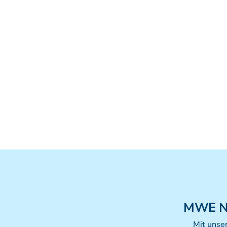
MWE
N
Mit unse