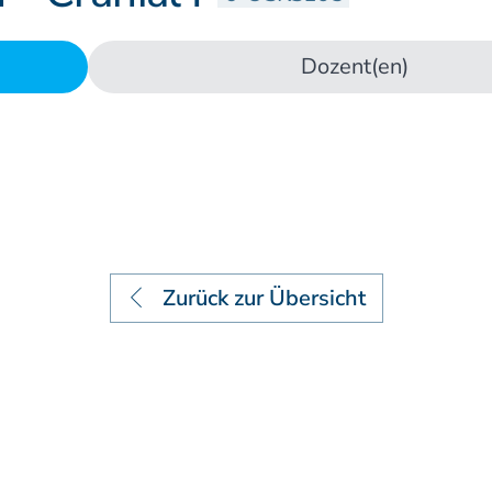
Lehrstätten
Dozent(en)
Dozenten
Zurück zur Übersicht