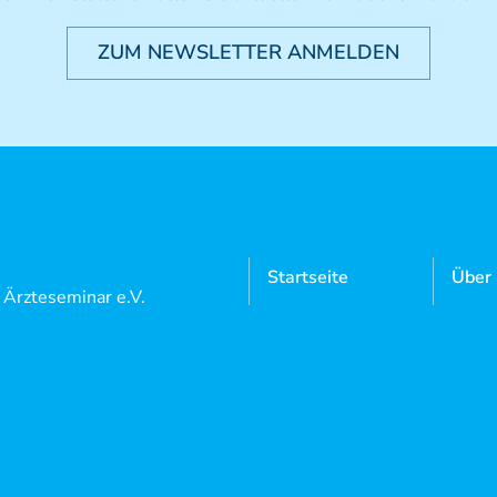
ZUM NEWSLETTER ANMELDEN
Startseite
Über
l Ärzteseminar e.V.
Manuelle
Mitgl
 5
Medizin
Neutrauchburg
Aktue
Osteopathie
9 7562 97 18 0
Doze
9 7562 97 18 22
Kursangebote
Login
Mediathek
Konta