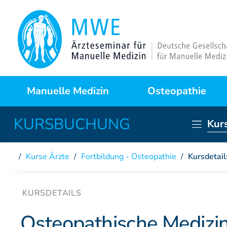
Manuelle Medizin
Osteopathie
Kur
Was ist das?
Warum Osteopathie?
Anwendungsgebiete
Kursprogramme
Kurse Ärzte
/
Fortbildung - Osteopathie
/
Kursdetail
Behandlungstechniken
Curriculum
Fallstudien
Partner der DAAO
Osteopathische Medizin 