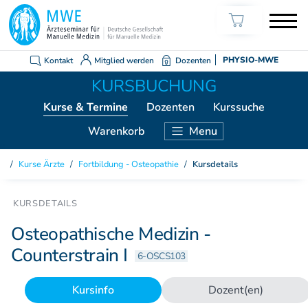
Kontakt
Mitglied werden
Dozenten
PHYSIO-MWE
Kurse
& Termine
Dozenten
Kurssuche
Warenkorb
Menu
KURSE ÄRZTE
Kurse Ärzte
/
Fortbildung - Osteopathie
/
Kursdetails
Weiterbildung Manuelle Medizin
Grundkurs Modul 1
Grundkurs Modul 2
Osteopathische Medizin -
Grundkurs Modul 3
Counterstrain I
6-OSCS103
Grundkurs Modul 4
Aufbaukurs Modul 5
Kursinfo
Dozent(en)
Aufbaukurs Modul 6