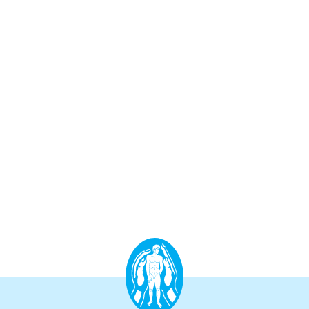
Aufbauprogramm
Craniale Osteopathie II
Viszerale Osteopathie II
Still/FPR
spez. Osteop. Manipulations-techniken
(HVLA)
Sportosteopathie I - Einführung
Osteopatische Woche
Postgraduate-Programm
Gesamtrefresher
Osteopathie-Sonderkurs
Kursreihe Cranio - Zertifikat (postgraduate)
Kursreihe Kinderosteopathie - Zertifikat
(postgraduate)
Kursreihe Sportosteopathie - Zertifikat
(postgraduate)
KURSE PHYSIOTHERAPEUTEN