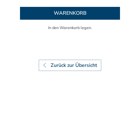
Aufbaukurs Modul 7
Aufbaukurs Modul 8
WARENKORB
Fortbildung & Zusatzkurse
Refresherkurse Manuelle Medizin
Kinesio-Sport-Taping
Krankengymnastik am Gerät
CMD
PNE - Pain Neuroscience Education
Zurück zur Übersicht
Fortbildung - Osteopathie
Grundprogramm
Einführung
Counterstrain I
Muskel-Energie
Craniale Osteopathie I
Viszerale Ostepathie I
Integration
MFR/Lymphatics
BLT/LAS