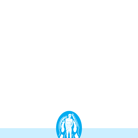
Aufbauprogramm
Craniale Osteopathie II
Viszerale Osteopathie II
Still/FPR
spez. Osteop. Manipulations-techniken
(HVLA)
Sportosteopathie I - Einführung
Osteopatische Woche
Postgraduate-Programm
Gesamtrefresher
Osteopathie-Sonderkurs
Kursreihe Cranio - Zertifikat (postgraduate)
Kursreihe Kinderosteopathie - Zertifikat
(postgraduate)
Kursreihe Sportosteopathie - Zertifikat
(postgraduate)
KURSE PHYSIOTHERAPEUTEN