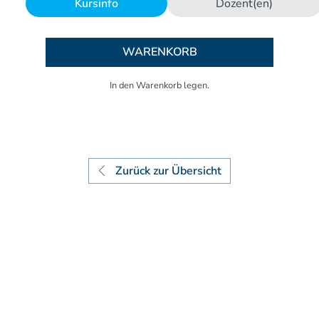
Kursinfo
Dozent(en)
Aufbaukurs Modul 7
Aufbaukurs Modul 8
Fortbildung & Zusatzkurse
WARENKORB
Refresherkurse Manuelle Medizin
Kinesio-Sport-Taping
Krankengymnastik am Gerät
CMD
PNE - Pain Neuroscience Education
Fortbildung - Osteopathie
Grundprogramm
Zurück zur Übersicht
Einführung
Counterstrain I
Muskel-Energie
Craniale Osteopathie I
Viszerale Ostepathie I
Integration
MFR/Lymphatics
BLT/LAS