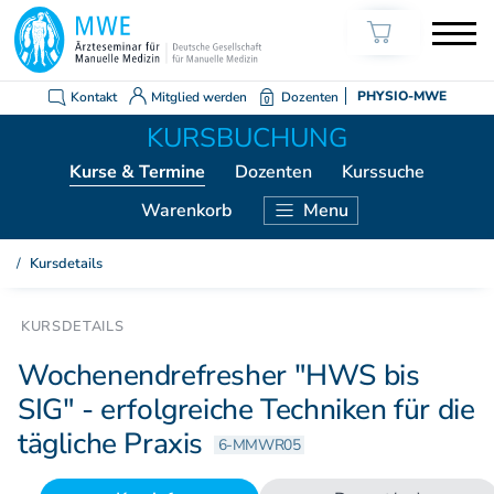
Kontakt
Mitglied werden
Dozenten
PHYSIO-MWE
Kurse
& Termine
Dozenten
Kurssuche
Warenkorb
Menu
KURSE ÄRZTE
Kursdetails
Weiterbildung Manuelle Medizin
Grundkurs Modul 1
Grundkurs Modul 2
Wochenendrefresher "HWS bis
Grundkurs Modul 3
SIG" - erfolgreiche Techniken für die
Grundkurs Modul 4
tägliche Praxis
Aufbaukurs Modul 5
6-MMWR05
Aufbaukurs Modul 6