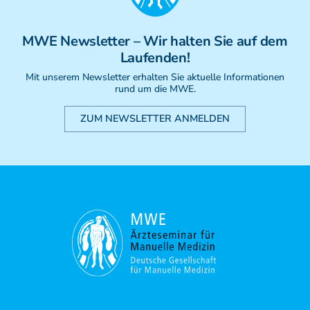
Weiterbildung - Manuelle Therapie
Prüfungsvorbereitung
MWE
Newsletter
– Wir halten Sie auf dem
Prüfung
Laufenden!
Fortbildung & Zusatzkurse
CMD
Mit unserem Newsletter erhalten Sie aktuelle Informationen
rund um die MWE.
Krankengymnatik am Gerät
Kinesio-Sport-Taping
ZUM NEWSLETTER ANMELDEN
PNE - Pain Neuroscience Education