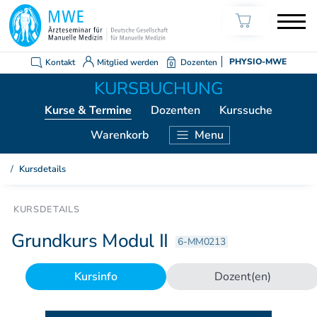
Kontakt
Mitglied werden
Dozenten
PHYSIO-MWE
Kurse
& Termine
Dozenten
Kurssuche
Warenkorb
Menu
KURSE ÄRZTE
Kursdetails
Weiterbildung Manuelle Medizin
Grundkurs Modul 1
Grundkurs Modul 2
Grundkurs Modul II
6-MM0213
Grundkurs Modul 3
Grundkurs Modul 4
Kursinfo
Dozent(en)
Aufbaukurs Modul 5
Aufbaukurs Modul 6