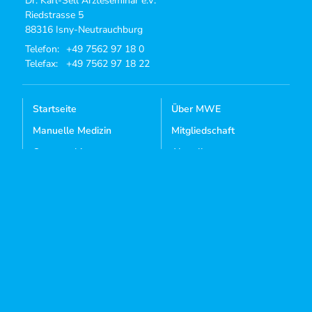
Dr. Karl-Sell Ärzteseminar e.V.
Riedstrasse 5
88316 Isny-Neutrauchburg
Telefon:
+49 7562 97 18 0
Telefax:
+49 7562 97 18 22
Startseite
Über MWE
Manuelle Medizin
Mitgliedschaft
Osteopathie
Aktuelles
Kursangebote
Dozenten-Login
Mediathek
Kontakt
Sie sind noch kein Mitglied?