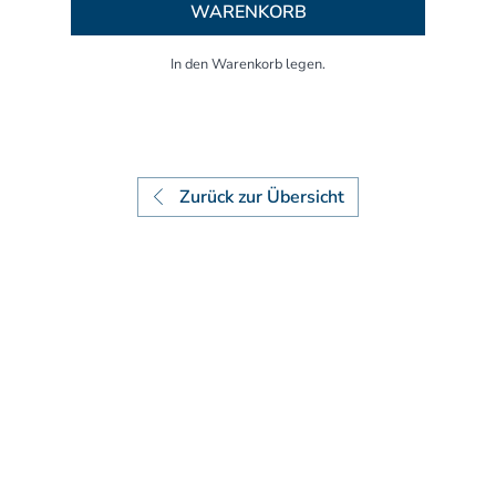
Aufbaukurs Modul 7
WARENKORB
Aufbaukurs Modul 8
Fortbildung & Zusatzkurse
Refresherkurse Manuelle Medizin
Kinesio-Sport-Taping
Krankengymnastik am Gerät
CMD
Zurück zur Übersicht
PNE - Pain Neuroscience Education
Fortbildung - Osteopathie
Grundprogramm
Einführung
Counterstrain I
Muskel-Energie
Craniale Osteopathie I
Viszerale Ostepathie I
Integration
MFR/Lymphatics
BLT/LAS