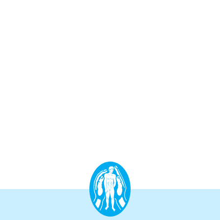
Aufbauprogramm
Craniale Osteopathie II
Viszerale Osteopathie II
Still/FPR
spez. Osteop. Manipulations-techniken
(HVLA)
Sportosteopathie I - Einführung
Osteopatische Woche
Postgraduate-Programm
Gesamtrefresher
Osteopathie-Sonderkurs
Kursreihe Cranio - Zertifikat (postgraduate)
Kursreihe Kinderosteopathie - Zertifikat
(postgraduate)
Kursreihe Sportosteopathie - Zertifikat
(postgraduate)
KURSE PHYSIOTHERAPEUTEN