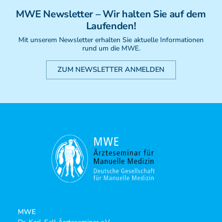
Weiterbildung - Manuelle Therapie
MWE
Newsletter
– Wir halten Sie auf dem
Prüfungsvorbereitung
Laufenden!
Prüfung
Mit unserem Newsletter erhalten Sie aktuelle Informationen
Fortbildung & Zusatzkurse
rund um die MWE.
CMD
Krankengymnatik am Gerät
ZUM NEWSLETTER ANMELDEN
Kinesio-Sport-Taping
PNE - Pain Neuroscience Education
MWE