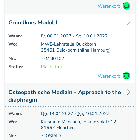
Aufbauprogramm
Craniale Osteopathie II
Grundkurs Modul I
Viszerale Osteopathie II
Still/FPR
Wann:
Fr.
08.01.2027 -
So.
10.01.2027
spez. Osteop. Manipulations-techniken
Wo:
MWE-Lehrstelle Quickborn
(HVLA)
25451 Quickborn (nähe Hamburg)
Sportosteopathie I - Einführung
Nr.:
7-MM0102
Osteopatische Woche
Status:
Plätze frei
Postgraduate-Programm
Gesamtrefresher
Osteopathie-Sonderkurs
Osteopathische Medizin - Approach to the
Kursreihe Cranio - Zertifikat (postgraduate)
diaphragm
Kursreihe Kinderosteopathie - Zertifikat
(postgraduate)
Wann:
Do.
14.01.2027 -
Sa.
16.01.2027
Kursreihe Sportosteopathie - Zertifikat
(postgraduate)
Wo:
Kursraum München, Johannisplatz 12
81667 München
KURSE PHYSIOTHERAPEUTEN
Nr.:
7-OSPAD