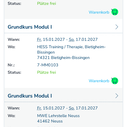
Weiterbildung - Manuelle Therapie
Status:
Plätze frei
Prüfungsvorbereitung
Prüfung
Fortbildung & Zusatzkurse
Grundkurs Modul I
CMD
Krankengymnatik am Gerät
Wann:
Fr.
15.01.2027 -
So.
17.01.2027
Kinesio-Sport-Taping
Wo:
HESS Training / Therapie, Bietigheim-
Bissingen
PNE - Pain Neuroscience Education
74321 Bietigheim-Bissingen
Nr.:
7-MM0103
Status:
Plätze frei
Grundkurs Modul I
Wann:
Fr.
15.01.2027 -
So.
17.01.2027
Wo:
MWE Lehrstelle Neuss
41462 Neuss