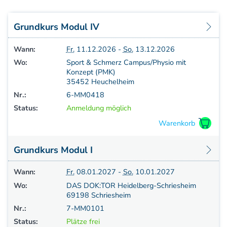
Aufbaukurs Modul 7
Aufbaukurs Modul 8
Grundkurs Modul IV
Fortbildung & Zusatzkurse
Refresherkurse Manuelle Medizin
Wann:
Fr.
11.12.2026 -
So.
13.12.2026
Kinesio-Sport-Taping
Wo:
Sport & Schmerz Campus/Physio mit
Krankengymnastik am Gerät
Konzept (PMK)
CMD
35452 Heuchelheim
PNE - Pain Neuroscience Education
Nr.:
6-MM0418
Fortbildung - Osteopathie
Status:
Anmeldung möglich
Grundprogramm
Einführung
Counterstrain I
Grundkurs Modul I
Muskel-Energie
Wann:
Fr.
08.01.2027 -
So.
10.01.2027
Craniale Osteopathie I
Viszerale Ostepathie I
Wo:
DAS DOK:TOR Heidelberg-Schriesheim
69198 Schriesheim
Integration
Nr.:
7-MM0101
MFR/Lymphatics
Status:
Plätze frei
BLT/LAS