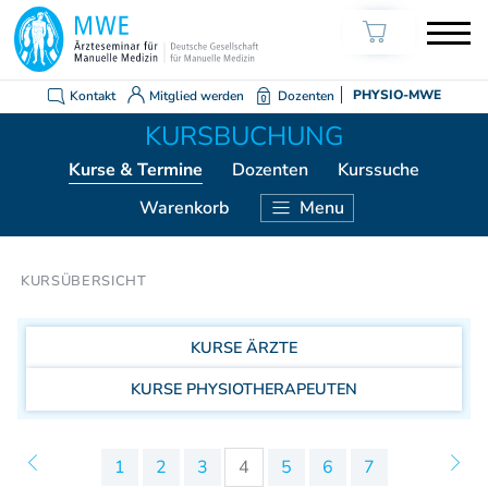
Kontakt
Mitglied werden
Dozenten
PHYSIO-MWE
Kurse
& Termine
Dozenten
Kurssuche
Warenkorb
Menu
KURSE ÄRZTE
Weiterbildung Manuelle Medizin
Grundkurs Modul 1
KURSE ÄRZTE
Grundkurs Modul 2
Grundkurs Modul 3
KURSE PHYSIOTHERAPEUTEN
Grundkurs Modul 4
Aufbaukurs Modul 5
1
2
3
4
5
6
7
Aufbaukurs Modul 6