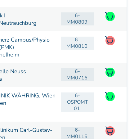
(postgraduate)
Kursreihe Kinderosteopathie - Zertifikat
k I
6-
(postgraduate)
MM0809
Neutrauchburg
Kursreihe Sportosteopathie - Zertifikat
(postgraduate)
merz Campus/Physio
6-
MM0810
 (PMK)
KURSE PHYSIOTHERAPEUTEN
helheim
Weiterbildung - Manuelle Therapie
Prüfungsvorbereitung
lle Neuss
6-
Prüfung
MM0716
s
Fortbildung & Zusatzkurse
CMD
INIK WÄHRING, Wien
6-
OSPOMT
ien
Krankengymnatik am Gerät
01
Kinesio-Sport-Taping
PNE - Pain Neuroscience Education
klinikum Carl-Gustav-
6-
MM0115
en