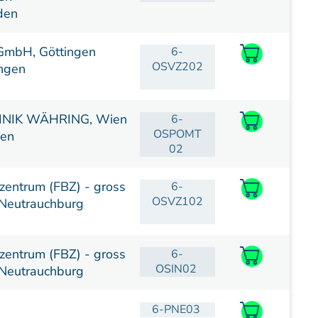
den
GmbH, Göttingen
6-
OSVZ202
ngen
INIK WÄHRING, Wien
6-
OSPOMT
ien
02
zentrum (FBZ) - gross
6-
OSVZ102
Neutrauchburg
zentrum (FBZ) - gross
6-
OSIN02
Neutrauchburg
6-PNE03