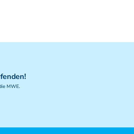
ufenden!
 die MWE.