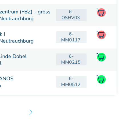
zentrum (FBZ) - gross
6-
OSHV03
Neutrauchburg
k I
6-
MM0117
Neutrauchburg
Linde Dobel
6-
MM0215
l
MANOS
6-
MM0512
n