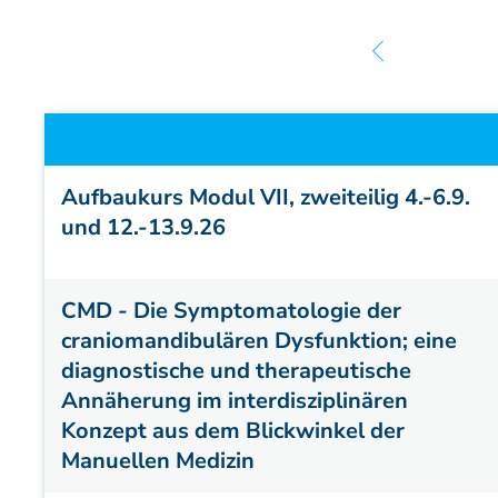
Fallstudien
Partner der DAAO
Patienteninformation
Titel
Aufbaukurs Modul VII, zweiteilig 4.-6.9.
und 12.-13.9.26
CMD - Die Symptomatologie der
craniomandibulären Dysfunktion; eine
diagnostische und therapeutische
Annäherung im interdisziplinären
Konzept aus dem Blickwinkel der
Manuellen Medizin