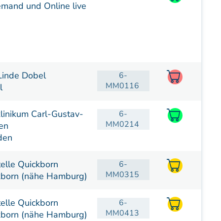
emand und Online live
Linde Dobel
6-
MM0116
l
klinikum Carl-Gustav-
6-
MM0214
en
den
lle Quickborn
6-
MM0315
born (nähe Hamburg)
lle Quickborn
6-
MM0413
born (nähe Hamburg)