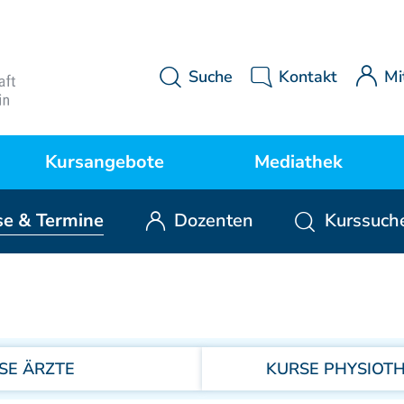
Suche
Kontakt
Mi
Kursangebote
Mediathek
se
& Termine
Dozenten
Kurssuch
Kurse Manuelle Medizin
MWE Aktuell
P
Kurse Osteopathie
Downloads
SE ÄRZTE
KURSE PHYSIOT
Kurse Manuelle Therapie
Videos