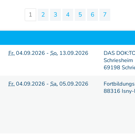
Sonderkurse
Literatur
1
2
3
4
5
6
7
Lehrstätten
Datum
Ort
Fr.
04.09.2026 -
So.
13.09.2026
DAS DOK:TO
Dozenten
Schriesheim
69198 Schri
Fr.
04.09.2026 -
Sa.
05.09.2026
Fortbildungs
88316 Isny-