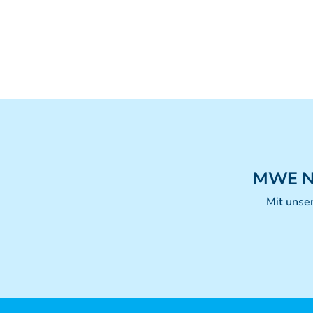
MWE
N
Mit unse