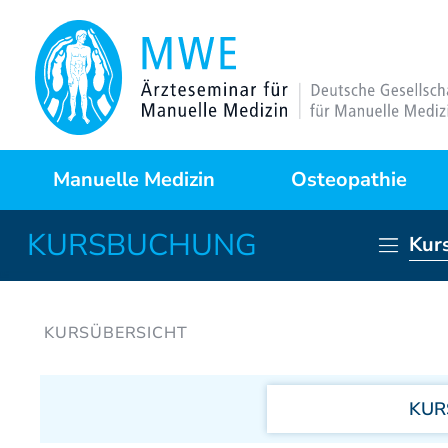
Manuelle Medizin
Osteopathie
Kur
Was ist das?
Warum Osteopathie?
Anwendungsgebiete
Kursprogramme
KUR
Behandlungstechniken
Curriculum