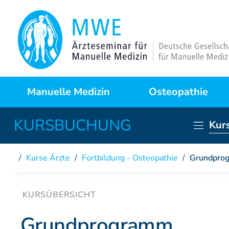
Manuelle Medizin
Osteopathie
Kur
Was ist das?
Warum Osteopathie?
Kurse Ärzte
/
Fortbildung - Osteopathie
/
Grundpro
Anwendungsgebiete
Kursprogramme
Behandlungstechniken
Curriculum
Grundprogramm