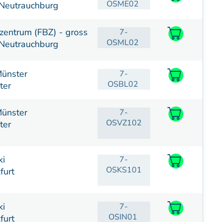
OSME02
Neutrauchburg
zentrum (FBZ) - gross
7-
OSML02
Neutrauchburg
ünster
7-
OSBL02
ter
ünster
7-
OSVZ102
ter
ki
7-
OSKS101
furt
ki
7-
OSIN01
furt