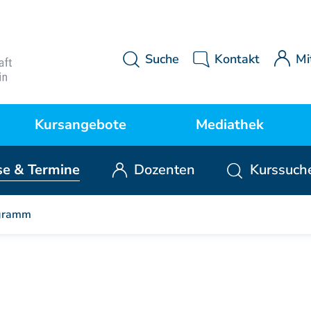
Suche
Kontakt
Mi
Kursangebote
Mediathek
se
& Termine
Dozenten
Kurssuch
Kurse Manuelle Medizin
MWE Aktuell
P
gramm
Kurse Osteopathie
Downloads
Kurse Manuelle Therapie
Videos