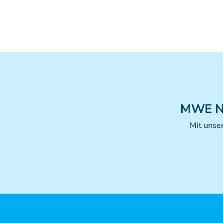
MWE
N
Mit unse