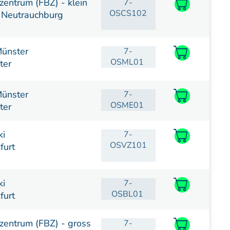
zentrum (FBZ) - klein
7-
OSCS102
 Neutrauchburg
ünster
7-
OSML01
ter
ünster
7-
OSME01
ter
ki
7-
OSVZ101
furt
ki
7-
OSBL01
furt
zentrum (FBZ) - gross
7-