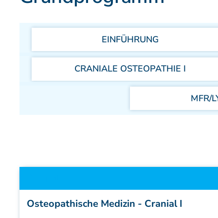
Fallstudien
Partner der DAAO
EINFÜHRUNG
Patienteninformation
CRANIALE OSTEOPATHIE I
MFR/L
Titel
Osteopathische Medizin - Cranial I