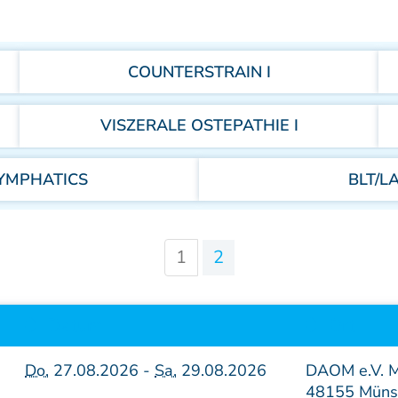
Sonderkurse
Literatur
COUNTERSTRAIN I
Lehrstätten
VISZERALE OSTEPATHIE I
Dozenten
YMPHATICS
BLT/L
1
2
Datum
Ort
Do.
27.08.2026 -
Sa.
29.08.2026
DAOM e.V. M
48155 Müns