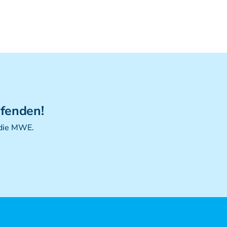
ufenden!
 die MWE.