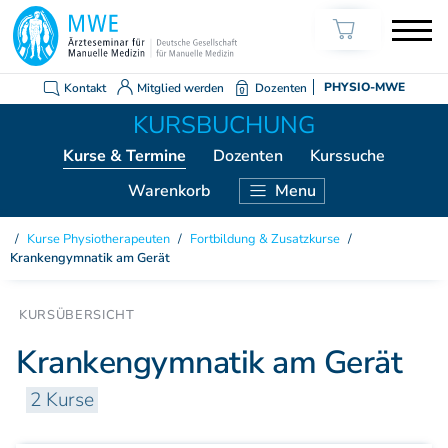
Kontakt
Mitglied werden
Dozenten
PHYSIO-MWE
Kurse
& Termine
Dozenten
Kurssuche
Warenkorb
Menu
KURSE ÄRZTE
Kurse Physiotherapeuten
/
Fortbildung & Zusatzkurse
/
Krankengymnatik am Gerät
Weiterbildung Manuelle Medizin
Grundkurs Modul 1
Grundkurs Modul 2
Krankengymnatik am Gerät
Grundkurs Modul 3
Grundkurs Modul 4
2 Kurse
Aufbaukurs Modul 5
Aufbaukurs Modul 6