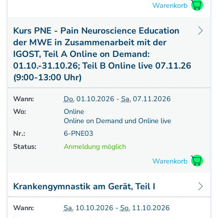
Aufbauprogramm
Craniale Osteopathie II
Kurs PNE - Pain Neuroscience Education
Viszerale Osteopathie II
der MWE in Zusammenarbeit mit der
Still/FPR
IGOST, Teil A Online on Demand:
spez. Osteop. Manipulations-techniken
01.10.-31.10.26; Teil B Online live 07.11.26
(HVLA)
(9:00-13:00 Uhr)
Sportosteopathie I - Einführung
Osteopatische Woche
Wann:
Do.
01.10.2026 -
Sa.
07.11.2026
Postgraduate-Programm
Wo:
Online
Gesamtrefresher
Online on Demand und Online live
Osteopathie-Sonderkurs
Nr.:
6-PNE03
Kursreihe Cranio - Zertifikat (postgraduate)
Status:
Anmeldung möglich
Kursreihe Kinderosteopathie - Zertifikat
(postgraduate)
Kursreihe Sportosteopathie - Zertifikat
Krankengymnastik am Gerät, Teil I
(postgraduate)
KURSE PHYSIOTHERAPEUTEN
Wann:
Sa.
10.10.2026 -
So.
11.10.2026