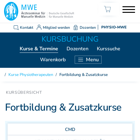
Kontakt
Mitglied werden
Dozenten
PHYSIO-MWE
Kurse
& Termine
Dozenten
Kurssuche
Warenkorb
Menu
KURSE ÄRZTE
Kurse Physiotherapeuten
/
Fortbildung & Zusatzkurse
Weiterbildung Manuelle Medizin
Grundkurs Modul 1
Grundkurs Modul 2
Fortbildung & Zusatzkurse
Grundkurs Modul 3
Grundkurs Modul 4
Aufbaukurs Modul 5
CMD
Aufbaukurs Modul 6