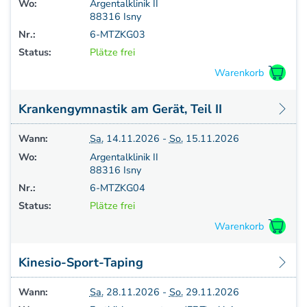
Wo:
Argentalklinik II
Weiterbildung - Manuelle Therapie
88316 Isny
Prüfungsvorbereitung
Nr.:
6-MTZKG03
Prüfung
Status:
Plätze frei
Fortbildung & Zusatzkurse
CMD
Krankengymnatik am Gerät
Krankengymnastik am Gerät, Teil II
Kinesio-Sport-Taping
PNE - Pain Neuroscience Education
Wann:
Sa.
14.11.2026 -
So.
15.11.2026
Wo:
Argentalklinik II
88316 Isny
Nr.:
6-MTZKG04
Status:
Plätze frei
Kinesio-Sport-Taping
Wann:
Sa.
28.11.2026 -
So.
29.11.2026