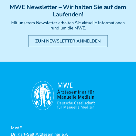
Weiterbildung - Manuelle Therapie
MWE
Newsletter
– Wir halten Sie auf dem
Prüfungsvorbereitung
Laufenden!
Prüfung
Mit unserem Newsletter erhalten Sie aktuelle Informationen
Fortbildung & Zusatzkurse
rund um die MWE.
CMD
Krankengymnatik am Gerät
ZUM NEWSLETTER ANMELDEN
Kinesio-Sport-Taping
PNE - Pain Neuroscience Education
MWE
Dr. Karl-Sell Ärzteseminar e.V.