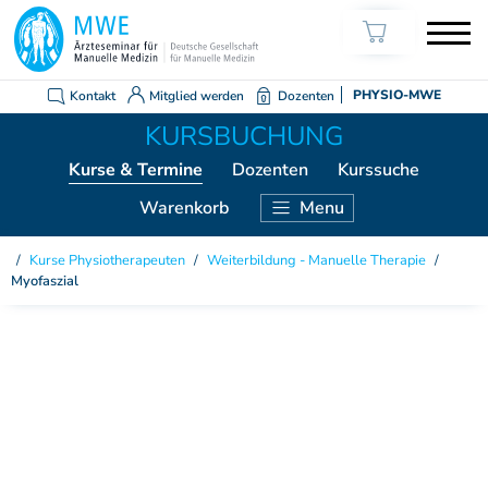
Kontakt
Mitglied werden
Dozenten
PHYSIO-MWE
Kurse
& Termine
Dozenten
Kurssuche
Warenkorb
Menu
KURSE ÄRZTE
Kurse Physiotherapeuten
/
Weiterbildung - Manuelle Therapie
/
Myofaszial
Weiterbildung Manuelle Medizin
Grundkurs Modul 1
Grundkurs Modul 2
Grundkurs Modul 3
Grundkurs Modul 4
Aufbaukurs Modul 5
Aufbaukurs Modul 6