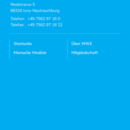
Riedstrasse 5
88316 Isny-Neutrauchburg
Telefon:
+49 7562 97 18 0
Telefax:
+49 7562 97 18 22
Startseite
Über MWE
Manuelle Medizin
Mitgliedschaft
Osteopathie
Aktuelles
Kursangebote
Dozenten-Login
Mediathek
Kontakt
Sie sind noch kein Mitglied?