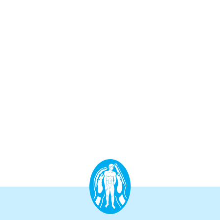
Aufbauprogramm
Craniale Osteopathie II
Viszerale Osteopathie II
Still/FPR
spez. Osteop. Manipulations-techniken
(HVLA)
Sportosteopathie I - Einführung
Osteopatische Woche
Postgraduate-Programm
Gesamtrefresher
Osteopathie-Sonderkurs
Kursreihe Cranio - Zertifikat (postgraduate)
Kursreihe Kinderosteopathie - Zertifikat
(postgraduate)
Kursreihe Sportosteopathie - Zertifikat
(postgraduate)
KURSE PHYSIOTHERAPEUTEN