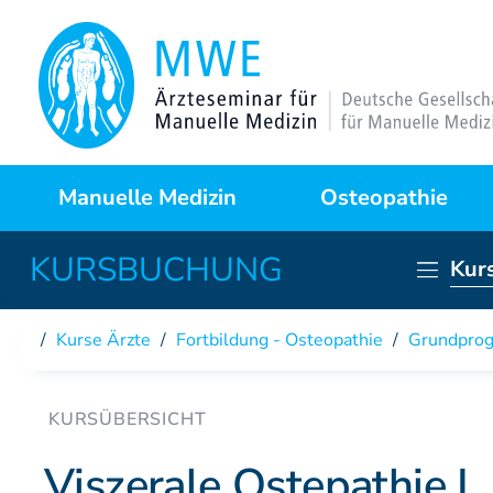
Manuelle Medizin
Osteopathie
Kur
Was ist das?
Warum Osteopathie?
Anwendungsgebiete
Kursprogramme
Kurse Ärzte
/
Fortbildung - Osteopathie
/
Grundpro
Behandlungstechniken
Curriculum
Fallstudien
Partner der DAAO
Viszerale Ostepathie I