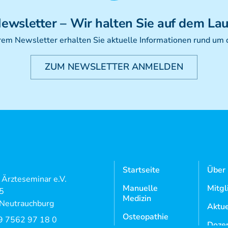
ewsletter
– Wir halten Sie auf dem La
rem Newsletter erhalten Sie aktuelle Informationen rund um
ZUM NEWSLETTER ANMELDEN
Startseite
Über
l Ärzteseminar e.V.
Manuelle
Mitgl
 5
Medizin
Neutrauchburg
Aktue
Osteopathie
9 7562 97 18 0
Doze