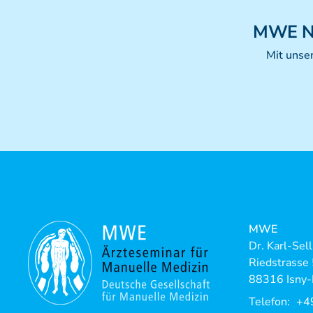
MWE
N
Mit unse
MWE
Dr. Karl-Sel
Riedstrasse
88316 Isny-
Telefon:
+4