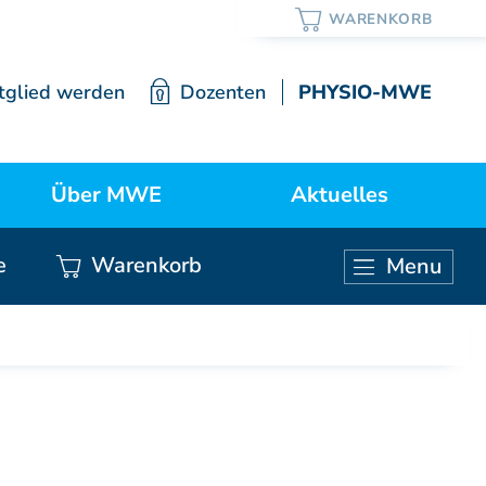
tglied werden
Dozenten
PHYSIO-MWE
Über MWE
Aktuelles
e
Warenkorb
Menu
ortrait / Lehre / Geschichte
Neuigkeiten
KURSE ÄRZTE
Vorstand
Weiterbildung Manuelle Medizin
Mitgliedschaft
Grundkurs Modul 1
Grundkurs Modul 2
Satzung
Grundkurs Modul 3
Grundkurs Modul 4