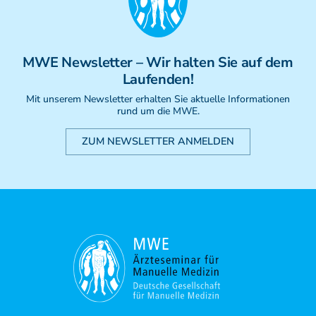
Weiterbildung - Manuelle Therapie
Prüfungsvorbereitung
Prüfung
Fortbildung & Zusatzkurse
MWE
Newsletter
– Wir halten Sie auf dem
CMD
Laufenden!
Krankengymnatik am Gerät
Mit unserem Newsletter erhalten Sie aktuelle Informationen
rund um die MWE.
Kinesio-Sport-Taping
PNE - Pain Neuroscience Education
ZUM NEWSLETTER ANMELDEN