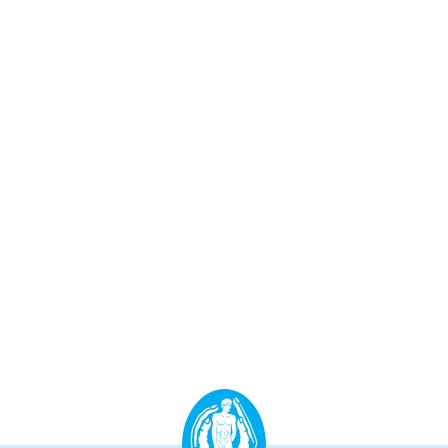
Aufbauprogramm
Craniale Osteopathie II
Viszerale Osteopathie II
Still/FPR
spez. Osteop. Manipulations-techniken
(HVLA)
Sportosteopathie I - Einführung
Osteopatische Woche
Postgraduate-Programm
Gesamtrefresher
Osteopathie-Sonderkurs
Kursreihe Cranio - Zertifikat (postgraduate)
Kursreihe Kinderosteopathie - Zertifikat
(postgraduate)
Kursreihe Sportosteopathie - Zertifikat
(postgraduate)
KURSE PHYSIOTHERAPEUTEN