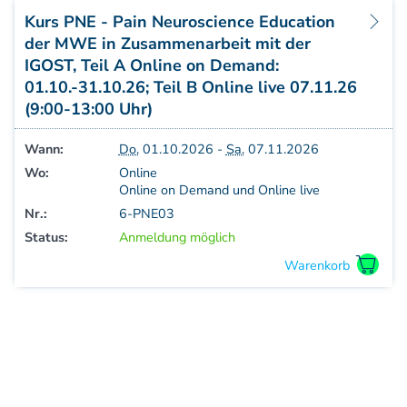
Aufbaukurs Modul 7
Kurs PNE - Pain Neuroscience Education
Aufbaukurs Modul 8
der MWE in Zusammenarbeit mit der
Fortbildung & Zusatzkurse
IGOST, Teil A Online on Demand:
Refresherkurse Manuelle Medizin
01.10.-31.10.26; Teil B Online live 07.11.26
Kinesio-Sport-Taping
(9:00-13:00 Uhr)
Krankengymnastik am Gerät
CMD
Wann:
Do.
01.10.2026 -
Sa.
07.11.2026
PNE - Pain Neuroscience Education
Wo:
Online
Online on Demand und Online live
Fortbildung - Osteopathie
Nr.:
6-PNE03
Grundprogramm
Status:
Anmeldung möglich
Einführung
Counterstrain I
Muskel-Energie
Craniale Osteopathie I
Viszerale Ostepathie I
Integration
MFR/Lymphatics
BLT/LAS