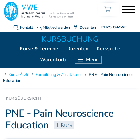
Kontakt
Mitglied werden
Dozenten
PHYSIO-MWE
Kurse
& Termine
Dozenten
Kurssuche
Warenkorb
Menu
KURSE ÄRZTE
Kurse Ärzte
/
Fortbildung & Zusatzkurse
/
PNE - Pain Neuroscience
Education
Weiterbildung Manuelle Medizin
Grundkurs Modul 1
Grundkurs Modul 2
PNE - Pain Neuroscience
Grundkurs Modul 3
Grundkurs Modul 4
Education
1 Kurs
Aufbaukurs Modul 5
Aufbaukurs Modul 6