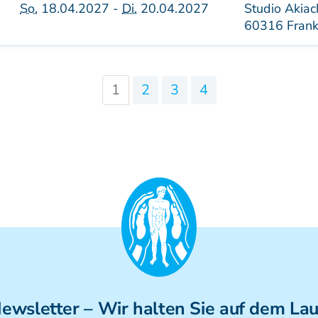
So.
18.04.2027 -
Di.
20.04.2027
Studio Akiac
60316 Frank
1
2
3
4
ewsletter
– Wir halten Sie auf dem La