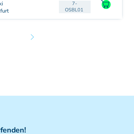
ki
7-
OSBL01
furt
ufenden!