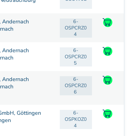
Neutrauchburg
s, Andernach
6-
OSPCRZ0
rnach
4
s, Andernach
6-
OSPCRZ0
rnach
5
s, Andernach
6-
OSPCRZ0
rnach
6
GmbH, Göttingen
6-
OSPKOZ0
ngen
4