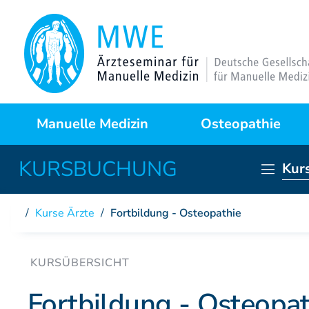
Manuelle Medizin
Osteopathie
Kur
Was ist das?
Warum Osteopathie?
Kurse Ärzte
/
Fortbildung - Osteopathie
Anwendungsgebiete
Kursprogramme
Behandlungstechniken
Curriculum
Fortbildung - Osteopat