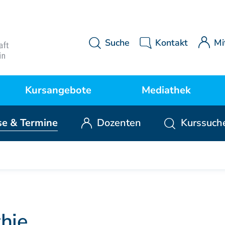
Suche
Kontakt
Mi
Kursangebote
Mediathek
se
& Termine
Dozenten
Kurssuch
Kurse Manuelle Medizin
MWE Aktuell
P
Kurse Osteopathie
Downloads
Kurse Manuelle Therapie
Videos
hie