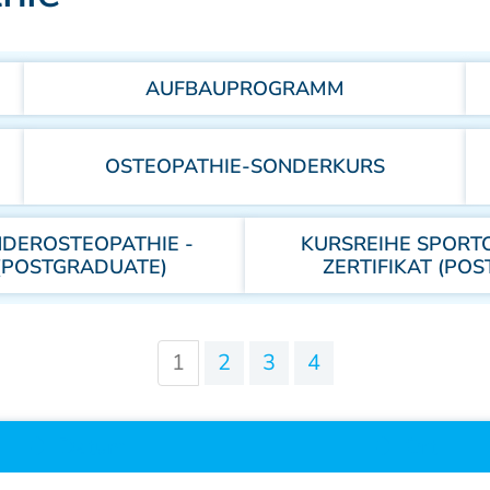
Sonderkurse
Literatur
AUFBAUPROGRAMM
Lehrstätten
OSTEOPATHIE-SONDERKURS
Dozenten
NDEROSTEOPATHIE -
KURSREIHE SPORTO
 (POSTGRADUATE)
ZERTIFIKAT (PO
1
2
3
4
Datum
Ort