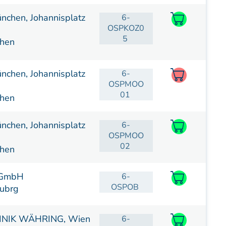
nchen, Johannisplatz
6-
OSPKOZ0
5
hen
nchen, Johannisplatz
6-
OSPMOO
01
hen
nchen, Johannisplatz
6-
OSPMOO
02
hen
 GmbH
6-
OSPOB
ubrg
INIK WÄHRING, Wien
6-