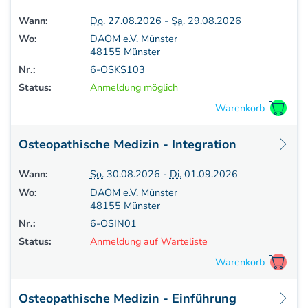
Aufbauprogramm
Wann:
Do.
27.08.2026 -
Sa.
29.08.2026
Craniale Osteopathie II
Wo:
DAOM e.V. Münster
Viszerale Osteopathie II
48155 Münster
Still/FPR
Nr.:
6-OSKS103
spez. Osteop. Manipulations-techniken
Status:
Anmeldung möglich
(HVLA)
Sportosteopathie I - Einführung
Osteopatische Woche
Osteopathische Medizin - Integration
Postgraduate-Programm
Gesamtrefresher
Wann:
So.
30.08.2026 -
Di.
01.09.2026
Osteopathie-Sonderkurs
Wo:
DAOM e.V. Münster
Kursreihe Cranio - Zertifikat (postgraduate)
48155 Münster
Kursreihe Kinderosteopathie - Zertifikat
Nr.:
6-OSIN01
(postgraduate)
Status:
Anmeldung auf Warteliste
Kursreihe Sportosteopathie - Zertifikat
(postgraduate)
KURSE PHYSIOTHERAPEUTEN
Osteopathische Medizin - Einführung