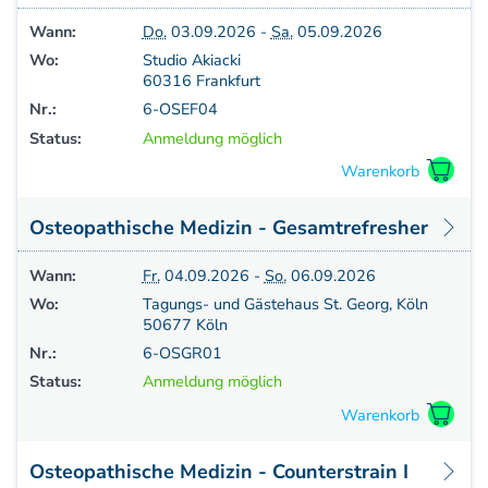
Weiterbildung - Manuelle Therapie
Wann:
Do.
03.09.2026 -
Sa.
05.09.2026
Prüfungsvorbereitung
Wo:
Studio Akiacki
Prüfung
60316 Frankfurt
Fortbildung & Zusatzkurse
Nr.:
6-OSEF04
CMD
Status:
Anmeldung möglich
Krankengymnatik am Gerät
Kinesio-Sport-Taping
PNE - Pain Neuroscience Education
Osteopathische Medizin - Gesamtrefresher
Wann:
Fr.
04.09.2026 -
So.
06.09.2026
Wo:
Tagungs- und Gästehaus St. Georg, Köln
50677 Köln
Nr.:
6-OSGR01
Status:
Anmeldung möglich
Osteopathische Medizin - Counterstrain I