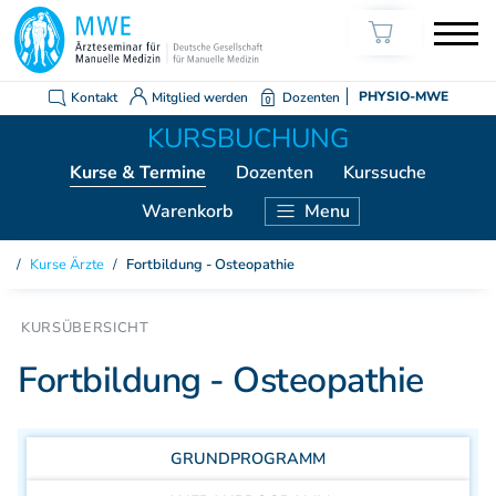
Kontakt
Mitglied werden
Dozenten
PHYSIO-MWE
Kurse
& Termine
Dozenten
Kurssuche
Warenkorb
Menu
KURSE ÄRZTE
Kurse Ärzte
/
Fortbildung - Osteopathie
Weiterbildung Manuelle Medizin
Grundkurs Modul 1
Grundkurs Modul 2
Fortbildung - Osteopathie
Grundkurs Modul 3
Grundkurs Modul 4
Aufbaukurs Modul 5
GRUNDPROGRAMM
Aufbaukurs Modul 6