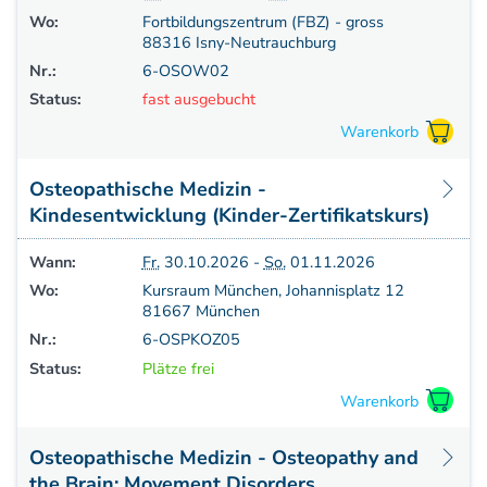
Wo:
Fortbildungszentrum (FBZ) - gross
88316 Isny-Neutrauchburg
Nr.:
6-OSOW02
Status:
fast ausgebucht
Osteopathische Medizin -
Kindesentwicklung (Kinder-Zertifikatskurs)
Wann:
Fr.
30.10.2026 -
So.
01.11.2026
Wo:
Kursraum München, Johannisplatz 12
81667 München
Nr.:
6-OSPKOZ05
Status:
Plätze frei
Osteopathische Medizin - Osteopathy and
the Brain: Movement Disorders