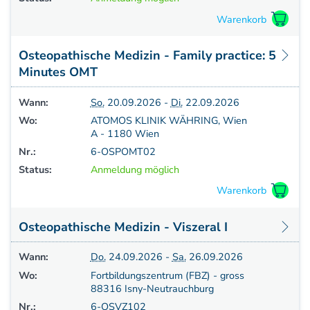
Osteopathische Medizin - Family practice: 5
Minutes OMT
Wann:
So.
20.09.2026 -
Di.
22.09.2026
Wo:
ATOMOS KLINIK WÄHRING, Wien
A - 1180 Wien
Nr.:
6-OSPOMT02
Status:
Anmeldung möglich
Osteopathische Medizin - Viszeral I
Wann:
Do.
24.09.2026 -
Sa.
26.09.2026
Wo:
Fortbildungszentrum (FBZ) - gross
88316 Isny-Neutrauchburg
Nr.:
6-OSVZ102