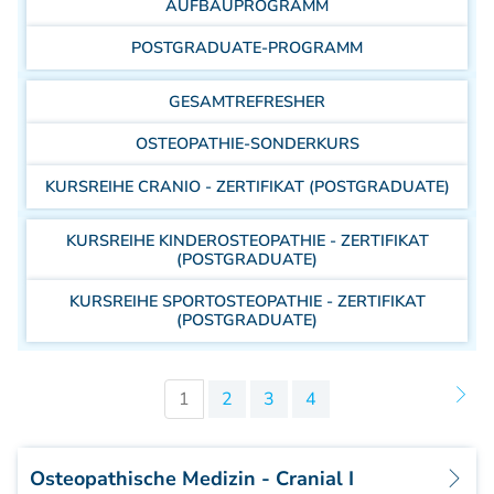
AUFBAUPROGRAMM
Aufbaukurs Modul 7
Aufbaukurs Modul 8
POSTGRADUATE-PROGRAMM
Fortbildung & Zusatzkurse
Refresherkurse Manuelle Medizin
GESAMTREFRESHER
Kinesio-Sport-Taping
OSTEOPATHIE-SONDERKURS
Krankengymnastik am Gerät
CMD
KURSREIHE CRANIO - ZERTIFIKAT (POSTGRADUATE)
PNE - Pain Neuroscience Education
Fortbildung - Osteopathie
KURSREIHE KINDEROSTEOPATHIE - ZERTIFIKAT
(POSTGRADUATE)
Grundprogramm
Einführung
KURSREIHE SPORTOSTEOPATHIE - ZERTIFIKAT
Counterstrain I
(POSTGRADUATE)
Muskel-Energie
Craniale Osteopathie I
1
2
3
4
Viszerale Ostepathie I
Integration
MFR/Lymphatics
Osteopathische Medizin - Cranial I
BLT/LAS