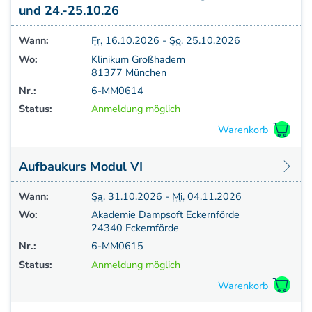
und 24.-25.10.26
Aufbauprogramm
Craniale Osteopathie II
Wann:
Fr.
16.10.2026 -
So.
25.10.2026
Viszerale Osteopathie II
Wo:
Klinikum Großhadern
Still/FPR
81377 München
spez. Osteop. Manipulations-techniken
Nr.:
6-MM0614
(HVLA)
Status:
Anmeldung möglich
Sportosteopathie I - Einführung
Osteopatische Woche
Postgraduate-Programm
Aufbaukurs Modul VI
Gesamtrefresher
Osteopathie-Sonderkurs
Wann:
Sa.
31.10.2026 -
Mi.
04.11.2026
Kursreihe Cranio - Zertifikat (postgraduate)
Wo:
Akademie Dampsoft Eckernförde
Kursreihe Kinderosteopathie - Zertifikat
24340 Eckernförde
(postgraduate)
Nr.:
6-MM0615
Kursreihe Sportosteopathie - Zertifikat
Status:
Anmeldung möglich
(postgraduate)
KURSE PHYSIOTHERAPEUTEN