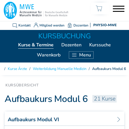
Kontakt
Mitglied werden
Dozenten
PHYSIO-MWE
Kurse
& Termine
Dozenten
Kurssuche
Warenkorb
Menu
KURSE ÄRZTE
Kurse Ärzte
/
Weiterbildung Manuelle Medizin
/
Aufbaukurs Modul 6
Weiterbildung Manuelle Medizin
Grundkurs Modul 1
Grundkurs Modul 2
Aufbaukurs Modul 6
21 Kurse
Grundkurs Modul 3
Grundkurs Modul 4
Aufbaukurs Modul 5
Aufbaukurs Modul VI
Aufbaukurs Modul 6