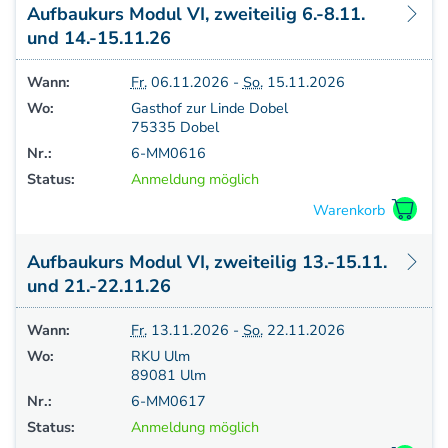
Weiterbildung - Manuelle Therapie
Aufbaukurs Modul VI, zweiteilig 6.-8.11.
Prüfungsvorbereitung
und 14.-15.11.26
Prüfung
Wann:
Fr.
06.11.2026 -
So.
15.11.2026
Fortbildung & Zusatzkurse
Wo:
Gasthof zur Linde Dobel
CMD
75335 Dobel
Krankengymnatik am Gerät
Nr.:
6-MM0616
Kinesio-Sport-Taping
Status:
Anmeldung möglich
PNE - Pain Neuroscience Education
Aufbaukurs Modul VI, zweiteilig 13.-15.11.
und 21.-22.11.26
Wann:
Fr.
13.11.2026 -
So.
22.11.2026
Wo:
RKU Ulm
89081 Ulm
Nr.:
6-MM0617
Status:
Anmeldung möglich