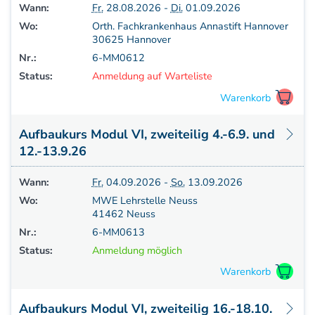
Aufbaukurs Modul 7
Wann:
Fr.
28.08.2026 -
Di.
01.09.2026
Aufbaukurs Modul 8
Wo:
Orth. Fachkrankenhaus Annastift Hannover
30625 Hannover
Fortbildung & Zusatzkurse
Nr.:
6-MM0612
Refresherkurse Manuelle Medizin
Status:
Anmeldung auf Warteliste
Kinesio-Sport-Taping
Krankengymnastik am Gerät
CMD
PNE - Pain Neuroscience Education
Aufbaukurs Modul VI, zweiteilig 4.-6.9. und
Fortbildung - Osteopathie
12.-13.9.26
Grundprogramm
Wann:
Fr.
04.09.2026 -
So.
13.09.2026
Einführung
Wo:
MWE Lehrstelle Neuss
Counterstrain I
41462 Neuss
Muskel-Energie
Nr.:
6-MM0613
Craniale Osteopathie I
Status:
Anmeldung möglich
Viszerale Ostepathie I
Integration
MFR/Lymphatics
Aufbaukurs Modul VI, zweiteilig 16.-18.10.
BLT/LAS