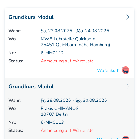
Aufbaukurs Modul 7
Aufbaukurs Modul 8
Grundkurs Modul I
Fortbildung & Zusatzkurse
Refresherkurse Manuelle Medizin
Wann:
Sa.
22.08.2026 -
Mo.
24.08.2026
Kinesio-Sport-Taping
Wo:
MWE-Lehrstelle Quickborn
Krankengymnastik am Gerät
25451 Quickborn (nähe Hamburg)
CMD
Nr.:
6-MM0112
PNE - Pain Neuroscience Education
Status:
Anmeldung auf Warteliste
Fortbildung - Osteopathie
Grundprogramm
Einführung
Grundkurs Modul I
Counterstrain I
Muskel-Energie
Wann:
Fr.
28.08.2026 -
So.
30.08.2026
Craniale Osteopathie I
Wo:
Praxis CHIMANOS
Viszerale Ostepathie I
10707 Berlin
Integration
Nr.:
6-MM0113
MFR/Lymphatics
Status:
Anmeldung auf Warteliste
BLT/LAS