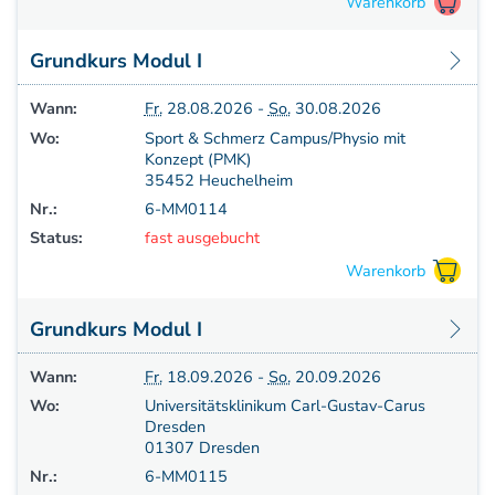
Aufbauprogramm
Craniale Osteopathie II
Grundkurs Modul I
Viszerale Osteopathie II
Still/FPR
Wann:
Fr.
28.08.2026 -
So.
30.08.2026
spez. Osteop. Manipulations-techniken
Wo:
Sport & Schmerz Campus/Physio mit
(HVLA)
Konzept (PMK)
35452 Heuchelheim
Sportosteopathie I - Einführung
Nr.:
6-MM0114
Osteopatische Woche
Status:
fast ausgebucht
Postgraduate-Programm
Gesamtrefresher
Osteopathie-Sonderkurs
Grundkurs Modul I
Kursreihe Cranio - Zertifikat (postgraduate)
Kursreihe Kinderosteopathie - Zertifikat
Wann:
Fr.
18.09.2026 -
So.
20.09.2026
(postgraduate)
Wo:
Universitätsklinikum Carl-Gustav-Carus
Kursreihe Sportosteopathie - Zertifikat
Dresden
(postgraduate)
01307 Dresden
KURSE PHYSIOTHERAPEUTEN
Nr.:
6-MM0115