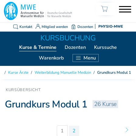
Kontakt
Mitglied werden
Dozenten
PHYSIO-MWE
Kurse
& Termine
Dozenten
Kurssuche
Warenkorb
Menu
KURSE ÄRZTE
Kurse Ärzte
/
Weiterbildung Manuelle Medizin
/
Grundkurs Modul 1
Weiterbildung Manuelle Medizin
Grundkurs Modul 1
Grundkurs Modul 2
Grundkurs Modul 1
26 Kurse
Grundkurs Modul 3
Grundkurs Modul 4
Aufbaukurs Modul 5
Aufbaukurs Modul 6
1
2