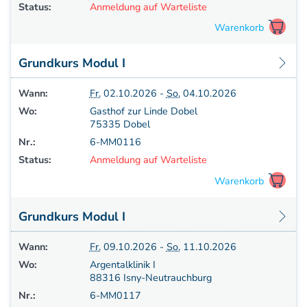
Weiterbildung - Manuelle Therapie
Status:
Anmeldung auf Warteliste
Prüfungsvorbereitung
Prüfung
Fortbildung & Zusatzkurse
Grundkurs Modul I
CMD
Krankengymnatik am Gerät
Wann:
Fr.
02.10.2026 -
So.
04.10.2026
Kinesio-Sport-Taping
Wo:
Gasthof zur Linde Dobel
75335 Dobel
PNE - Pain Neuroscience Education
Nr.:
6-MM0116
Status:
Anmeldung auf Warteliste
Grundkurs Modul I
Wann:
Fr.
09.10.2026 -
So.
11.10.2026
Wo:
Argentalklinik I
88316 Isny-Neutrauchburg
Nr.:
6-MM0117