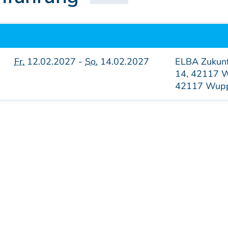
Lehrstätten
Dozenten
Datum
Ort
Fr.
12.02.2027 -
So.
14.02.2027
ELBA Zukunf
14, 42117 W
42117 Wupp