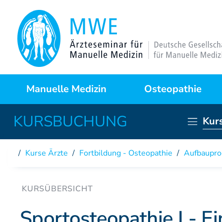
Manuelle Medizin
Osteopathie
Kur
Was ist das?
Warum Osteopathie?
Anwendungsgebiete
Kursprogramme
Kurse Ärzte
/
Fortbildung - Osteopathie
/
Aufbaupr
Behandlungstechniken
Curriculum
Fallstudien
Partner der DAAO
Sportosteopathie I - E