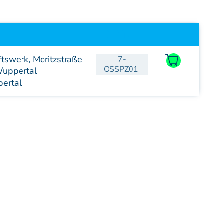
Aufbaukurs Modul 5
Aufbaukurs Modul 6
Nr.
Aufbaukurs Modul 7
Aufbaukurs Modul 8
tswerk, Moritzstraße
7-
Fortbildung & Zusatzkurse
OSSPZ01
uppertal
Refresherkurse Manuelle Medizin
ertal
Kinesio-Sport-Taping
Krankengymnastik am Gerät
CMD
PNE - Pain Neuroscience Education
Fortbildung - Osteopathie
Grundprogramm
Einführung
Counterstrain I
Muskel-Energie
Craniale Osteopathie I