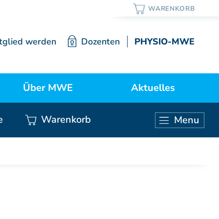
tglied werden
Dozenten
PHYSIO-MWE
Über MWE
Aktuelles
e
Warenkorb
Menu
ortrait / Lehre / Geschichte
Neuigkeiten
KURSE ÄRZTE
Vorstand
Weiterbildung Manuelle Medizin
Mitgliedschaft
Grundkurs Modul 1
Grundkurs Modul 2
Satzung
Grundkurs Modul 3
Grundkurs Modul 4