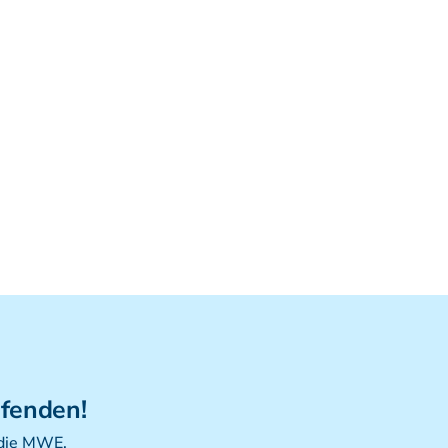
Viszerale Ostepathie I
Integration
MFR/Lymphatics
BLT/LAS
Aufbauprogramm
Craniale Osteopathie II
Viszerale Osteopathie II
Still/FPR
spez. Osteop. Manipulations-techniken
(HVLA)
Sportosteopathie I - Einführung
Osteopatische Woche
Postgraduate-Programm
Gesamtrefresher
ufenden!
Osteopathie-Sonderkurs
 die MWE.
Kursreihe Cranio - Zertifikat