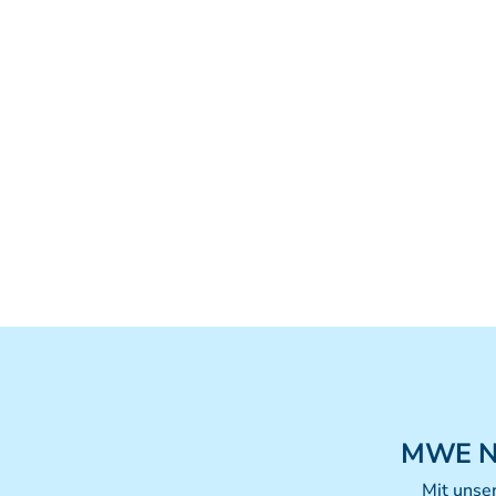
MWE
N
Mit unse