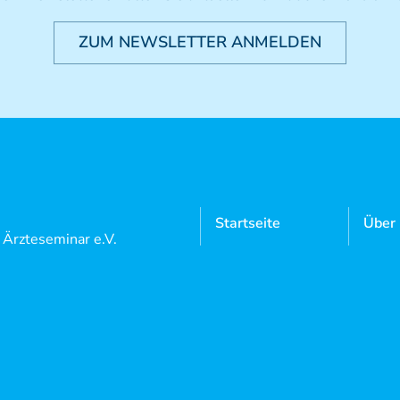
ZUM NEWSLETTER ANMELDEN
Startseite
Über
l Ärzteseminar e.V.
Manuelle
Mitgl
 5
Medizin
Neutrauchburg
Aktue
Osteopathie
9 7562 97 18 0
Doze
9 7562 97 18 22
Kursangebote
Login
Mediathek
Konta