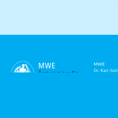
MWE
Dr. Karl-Sel
Riedstrasse
88316 Isny-
Telefon:
+4
Telefax:
+4