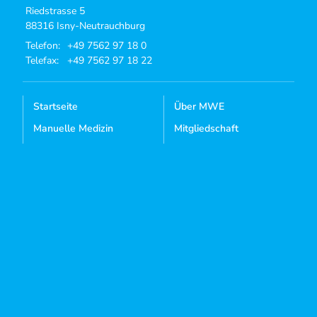
Riedstrasse 5
88316 Isny-Neutrauchburg
Telefon:
+49 7562 97 18 0
Telefax:
+49 7562 97 18 22
Startseite
Über MWE
Manuelle Medizin
Mitgliedschaft
Osteopathie
Aktuelles
Kursangebote
Dozenten-Login
Mediathek
Kontakt
Sie sind noch kein Mitglied?