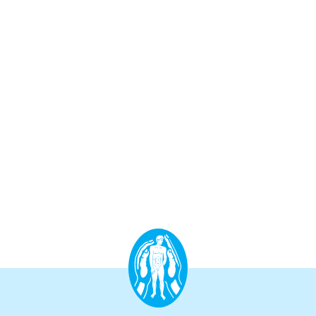
Aufbauprogramm
Craniale Osteopathie II
Viszerale Osteopathie II
Still/FPR
spez. Osteop. Manipulations-techniken
(HVLA)
Sportosteopathie I - Einführung
Osteopatische Woche
Postgraduate-Programm
Gesamtrefresher
Osteopathie-Sonderkurs
Kursreihe Cranio - Zertifikat (postgraduate)
Kursreihe Kinderosteopathie - Zertifikat
(postgraduate)
Kursreihe Sportosteopathie - Zertifikat
(postgraduate)
KURSE PHYSIOTHERAPEUTEN