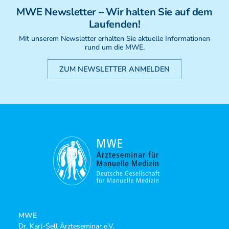
Weiterbildung - Manuelle Therapie
MWE
Newsletter
– Wir halten Sie auf dem
Prüfungsvorbereitung
Laufenden!
Prüfung
Mit unserem Newsletter erhalten Sie aktuelle Informationen
Fortbildung & Zusatzkurse
rund um die MWE.
CMD
Krankengymnatik am Gerät
ZUM NEWSLETTER ANMELDEN
Kinesio-Sport-Taping
PNE - Pain Neuroscience Education
MWE
Dr. Karl-Sell Ärzteseminar e.V.