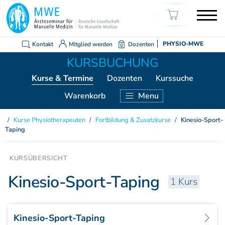
Kontakt
Mitglied werden
Dozenten
PHYSIO-MWE
Kurse
& Termine
Dozenten
Kurssuche
Warenkorb
Menu
KURSE ÄRZTE
Kurse Physiotherapeuten
/
Fortbildung & Zusatzkurse
/
Kinesio-Sport-
Taping
Weiterbildung Manuelle Medizin
Grundkurs Modul 1
Grundkurs Modul 2
Kinesio-Sport-Taping
Grundkurs Modul 3
1 Kurs
Grundkurs Modul 4
Aufbaukurs Modul 5
Aufbaukurs Modul 6
Kinesio-Sport-Taping