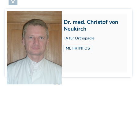
V
Aufbaukurs Modul 7
Aufbaukurs Modul 8
Fortbildung & Zusatzkurse
Dr. med. Christof von
Refresherkurse Manuelle Medizin
Neukirch
Kinesio-Sport-Taping
FA für Orthopädie
Krankengymnastik am Gerät
MEHR INFOS
CMD
PNE - Pain Neuroscience Education
Fortbildung - Osteopathie
Grundprogramm
Einführung
Counterstrain I
Muskel-Energie
Craniale Osteopathie I
Viszerale Ostepathie I
Integration
MFR/Lymphatics
BLT/LAS