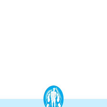
Aufbauprogramm
Craniale Osteopathie II
Viszerale Osteopathie II
Still/FPR
spez. Osteop. Manipulations-techniken
(HVLA)
Sportosteopathie I - Einführung
Osteopatische Woche
Postgraduate-Programm
Gesamtrefresher
Osteopathie-Sonderkurs
Kursreihe Cranio - Zertifikat (postgraduate)
Kursreihe Kinderosteopathie - Zertifikat
(postgraduate)
Kursreihe Sportosteopathie - Zertifikat
(postgraduate)
KURSE PHYSIOTHERAPEUTEN