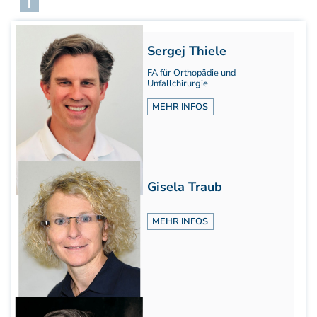
T
Aufbaukurs Modul 7
Aufbaukurs Modul 8
Fortbildung & Zusatzkurse
Sergej Thiele
Refresherkurse Manuelle Medizin
FA für Orthopädie und
Kinesio-Sport-Taping
Unfallchirurgie
Krankengymnastik am Gerät
MEHR INFOS
CMD
PNE - Pain Neuroscience Education
Fortbildung - Osteopathie
Grundprogramm
Gisela Traub
Einführung
Counterstrain I
MEHR INFOS
Muskel-Energie
Craniale Osteopathie I
Viszerale Ostepathie I
Integration
MFR/Lymphatics
BLT/LAS