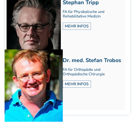
Stephan Tripp
Aufbauprogramm
FA für Physikalische und
Craniale Osteopathie II
Rehabilitative Medizin
Viszerale Osteopathie II
MEHR INFOS
Still/FPR
spez. Osteop. Manipulations-techniken
(HVLA)
Sportosteopathie I - Einführung
Osteopatische Woche
Dr. med. Stefan Trobos
Postgraduate-Programm
FA für Orthopädie und
Gesamtrefresher
Orthopädische Chirurgie
Osteopathie-Sonderkurs
MEHR INFOS
Kursreihe Cranio - Zertifikat (postgraduate)
Kursreihe Kinderosteopathie - Zertifikat
(postgraduate)
Kursreihe Sportosteopathie - Zertifikat
(postgraduate)
KURSE PHYSIOTHERAPEUTEN