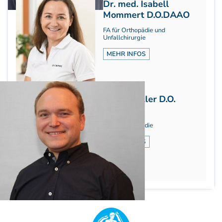
Dr. med. Isabell
Mommert D.O.DAAO
FA für Orthopädie und
Unfallchirurgie
MEHR INFOS
Frank Müller D.O.
DAAO®
FA für Orthopädie
MEHR INFOS