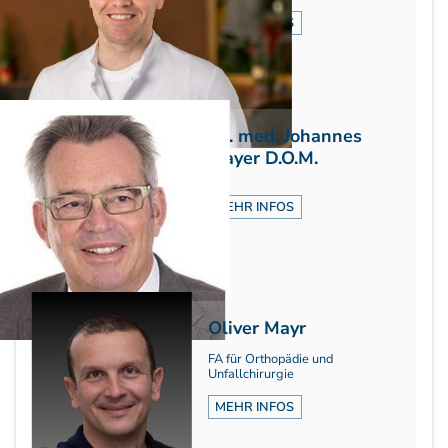
Weiterbildung - Manuelle Therapie
MEHR INFOS
Prüfungsvorbereitung
Prüfung
Fortbildung & Zusatzkurse
CMD
Dr. med. Johannes
Krankengymnatik am Gerät
Mayer D.O.M.
Kinesio-Sport-Taping
PNE - Pain Neuroscience Education
MEHR INFOS
Oliver Mayr
FA für Orthopädie und
Unfallchirurgie
MEHR INFOS