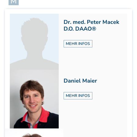
M
Aufbaukurs Modul 7
Aufbaukurs Modul 8
Fortbildung & Zusatzkurse
Dr. med. Peter Macek
Refresherkurse Manuelle Medizin
D.O. DAAO®
Kinesio-Sport-Taping
Krankengymnastik am Gerät
MEHR INFOS
CMD
PNE - Pain Neuroscience Education
Fortbildung - Osteopathie
Grundprogramm
Daniel Maier
Einführung
Counterstrain I
MEHR INFOS
Muskel-Energie
Craniale Osteopathie I
Viszerale Ostepathie I
Integration
MFR/Lymphatics
BLT/LAS