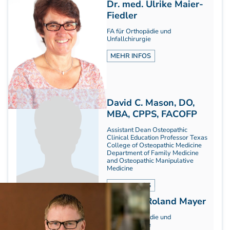
Dr. med. Ulrike Maier-
Aufbauprogramm
Fiedler
Craniale Osteopathie II
FA für Orthopädie und
Viszerale Osteopathie II
Unfallchirurgie
Still/FPR
MEHR INFOS
spez. Osteop. Manipulations-techniken
(HVLA)
Sportosteopathie I - Einführung
Osteopatische Woche
David C. Mason, DO,
Postgraduate-Programm
MBA, CPPS, FACOFP
Gesamtrefresher
Assistant Dean Osteopathic
Clinical Education Professor Texas
Osteopathie-Sonderkurs
College of Osteopathic Medicine
Kursreihe Cranio - Zertifikat (postgraduate)
Department of Family Medicine
and Osteopathic Manipulative
Kursreihe Kinderosteopathie - Zertifikat
Medicine
(postgraduate)
MEHR INFOS
Kursreihe Sportosteopathie - Zertifikat
(postgraduate)
Dr. med. Roland Mayer
KURSE PHYSIOTHERAPEUTEN
FA für Orthopädie und
Unfallchirurgie