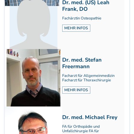
Dr. med. (US) Leah
Aufbauprogramm
Frank, DO
Craniale Osteopathie II
Fachärztin Osteopathie
Viszerale Osteopathie II
MEHR INFOS
Still/FPR
spez. Osteop. Manipulations-techniken
(HVLA)
Sportosteopathie I - Einführung
Osteopatische Woche
Dr. med. Stefan
Postgraduate-Programm
Freermann
Gesamtrefresher
Facharzt für Allgemeinmedizin
Facharzt für Thoraxchirurgie
Osteopathie-Sonderkurs
Kursreihe Cranio - Zertifikat (postgraduate)
MEHR INFOS
Kursreihe Kinderosteopathie - Zertifikat
(postgraduate)
Kursreihe Sportosteopathie - Zertifikat
(postgraduate)
Dr. med. Michael Frey
KURSE PHYSIOTHERAPEUTEN
FA für Orthopädie und
Unfallchirurgie FA für