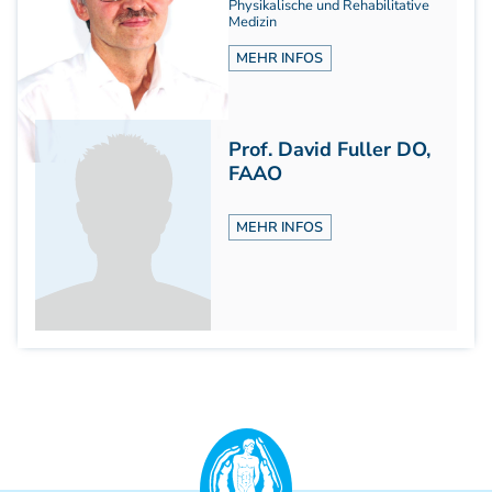
Physikalische und Rehabilitative
Weiterbildung - Manuelle Therapie
Medizin
Prüfungsvorbereitung
MEHR INFOS
Prüfung
Fortbildung & Zusatzkurse
CMD
Prof. David Fuller DO,
Krankengymnatik am Gerät
FAAO
Kinesio-Sport-Taping
PNE - Pain Neuroscience Education
MEHR INFOS