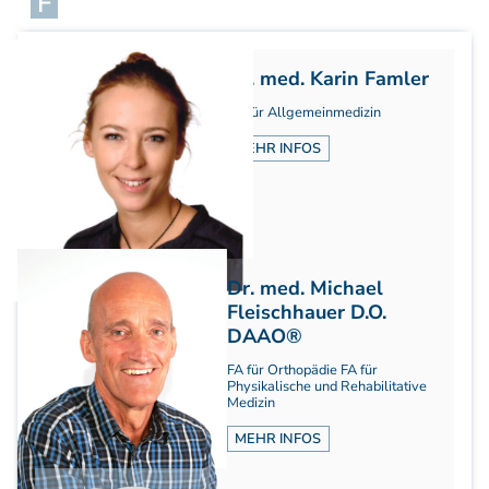
F
Aufbaukurs Modul 7
Aufbaukurs Modul 8
Fortbildung & Zusatzkurse
Dr. med. Karin Famler
Refresherkurse Manuelle Medizin
FA für Allgemeinmedizin
Kinesio-Sport-Taping
Krankengymnastik am Gerät
MEHR INFOS
CMD
PNE - Pain Neuroscience Education
Fortbildung - Osteopathie
Grundprogramm
Dr. med. Michael
Einführung
Fleischhauer D.O.
Counterstrain I
DAAO®
Muskel-Energie
Craniale Osteopathie I
FA für Orthopädie FA für
Physikalische und Rehabilitative
Viszerale Ostepathie I
Medizin
Integration
MEHR INFOS
MFR/Lymphatics
BLT/LAS