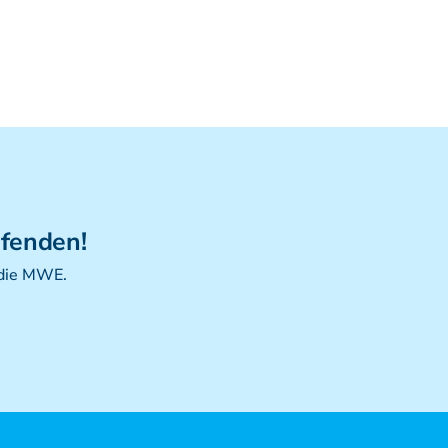
(postgraduate)
Kursreihe Kinderosteopathie - Zertifikat
(postgraduate)
Kursreihe Sportosteopathie - Zertifikat
(postgraduate)
KURSE PHYSIOTHERAPEUTEN
Weiterbildung - Manuelle Therapie
Prüfungsvorbereitung
ufenden!
Prüfung
 die MWE.
Fortbildung & Zusatzkurse
CMD
Krankengymnatik am Gerät
Kinesio-Sport-Taping
PNE - Pain Neuroscience Education