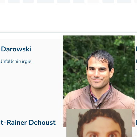
Lehrstätten
Dozenten
n Darowski
Unfallchirurgie
rt-Rainer Dehoust