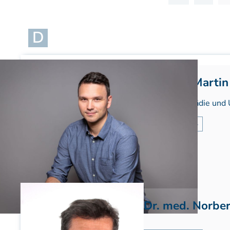
Patienteninformation
D
Dr. med. Marti
FA für Orthopädie und 
MEHR INFOS
Dr. med. Norbe