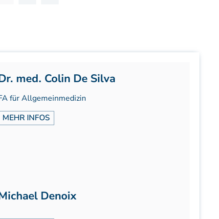
Aufbaukurs Modul 5
Aufbaukurs Modul 6
Aufbaukurs Modul 7
Aufbaukurs Modul 8
Fortbildung & Zusatzkurse
Dr. med. Colin De Silva
Refresherkurse Manuelle Medizin
Kinesio-Sport-Taping
FA für Allgemeinmedizin
Krankengymnastik am Gerät
MEHR INFOS
CMD
PNE - Pain Neuroscience Education
Fortbildung - Osteopathie
Grundprogramm
Einführung
Counterstrain I
Michael Denoix
Muskel-Energie
Craniale Osteopathie I