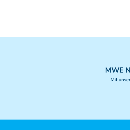
MWE
N
Mit unse